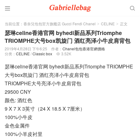


当前位置：
香奈兒包包官方旗艦店 Gucci Fendi Chanel
CELINE
正文
>
>
瑟琳celine香港官网 byhedi新品系列Triomphe
TRIOMPHE大号box凯旋门 酒红亮泽小牛皮肩背包
2019年4月28日 下午6:25
作者：
Chanel包包香港官網價格
分类：
CELINE
/
Classic box
3.52K

瑟琳celine香港官网 byhedi新品系列Triomphe TRIOMPHE
大号box凯旋门 酒红亮泽小牛皮肩背包
TRIOMPHE大号亮泽小牛皮肩背包
29500 CNY
颜色: 酒红色
9 X 7 X 3英寸（24 X 18.5 X 7厘米）
100%小牛皮
金色金属件
100%小羊皮衬里