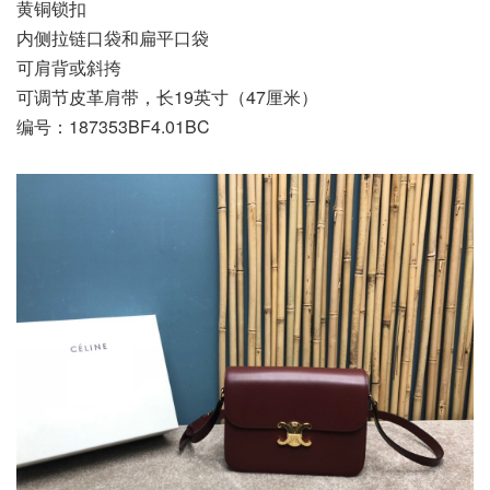
黄铜锁扣
内侧拉链口袋和扁平口袋
可肩背或斜挎
可调节皮革肩带，长19英寸（47厘米）
编号：187353BF4.01BC