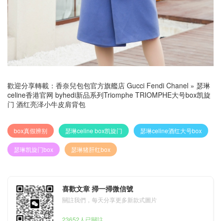
歡迎分享轉載：
香奈兒包包官方旗艦店 Gucci Fendi Chanel
»
瑟琳
celine香港官网 byhedi新品系列Triomphe TRIOMPHE大号box凯旋
门 酒红亮泽小牛皮肩背包
box真假辨别
瑟琳celine box凯旋门
瑟琳celine酒红大号box
瑟琳凯旋门box
瑟琳猪肝红box
喜歡文章 掃一掃微信號
關註我們，每天分享更多新款式圖片
23652人已關註