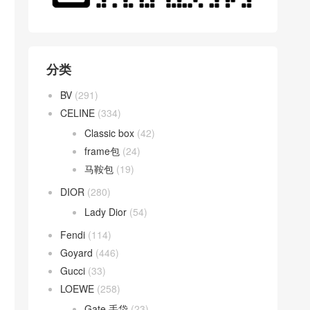
分类
BV
(291)
CELINE
(334)
Classic box
(42)
frame包
(24)
马鞍包
(19)
DIOR
(280)
Lady Dior
(54)
Fendi
(114)
Goyard
(446)
Gucci
(33)
LOEWE
(258)
Gate 手袋
(23)