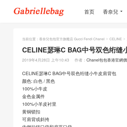
首页
香奈兒
当前位置：
香奈兒包包官方旗艦店 Gucci Fendi Chanel
CELINE
>
>
CELINE瑟琳C BAG中号双色绗缝小
2019年4月28日 上午10:43
作者：
Chanel包包香港官網
CELINE瑟琳C BAG中号双色绗缝小牛皮肩背包
颜色: 白色 / 黑色
100%小牛皮
金色金属件
100%小羊皮衬里
黄铜锁扣
可肩背或斜挎
内侧拉链口袋和扁平口袋