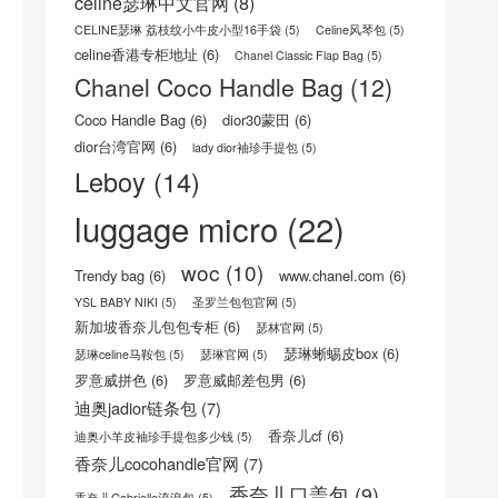
boy
(22)
16荔枝纹小牛皮手袋
(5)
celine trio三层包
(8)
celine trio三层包真假
(8)
celine包怎么样
(6)
CELINE官方网站
(8)
Celine思琳/赛琳官网
(5)
celine瑟琳中文官网
(8)
CELINE瑟琳 荔枝纹小牛皮小型16手袋
(5)
Celine风琴包
(5)
celine香港专柜地址
(6)
Chanel Classic Flap Bag
(5)
Chanel Coco Handle Bag
(12)
Coco Handle Bag
(6)
dior30蒙田
(6)
dior台湾官网
(6)
lady dior袖珍手提包
(5)
Leboy
(14)
luggage micro
(22)
woc
(10)
Trendy bag
(6)
www.chanel.com
(6)
YSL BABY NIKI
(5)
圣罗兰包包官网
(5)
新加坡香奈儿包包专柜
(6)
瑟林官网
(5)
瑟琳蜥蜴皮box
(6)
瑟琳celine马鞍包
(5)
瑟琳官网
(5)