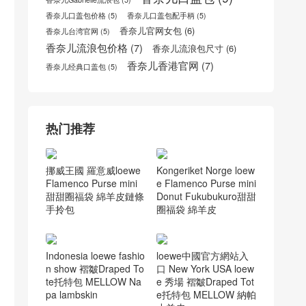
罗意威拼色
(6)
罗意威邮差包男
(6)
迪奥jadior链条包
(7)
香奈儿cf
(6)
迪奥小羊皮袖珍手提包多少钱
(5)
香奈儿cocohandle官网
(7)
香奈儿口盖包
(9)
香奈儿Gabrielle流浪包
(5)
香奈儿口盖包价格
(5)
香奈儿口盖包配手柄
(5)
香奈儿官网女包
(6)
香奈儿台湾官网
(5)
香奈儿流浪包价格
(7)
香奈儿流浪包尺寸
(6)
香奈儿香港官网
(7)
香奈儿经典口盖包
(5)
热门推荐
挪威王國 羅意威loewe
Kongeriket Norge loew
Flamenco Purse mini
e Flamenco Purse mini
甜甜圈福袋 綿羊皮鏈條
Donut Fukubukuro甜甜
手拎包
圈福袋 綿羊皮