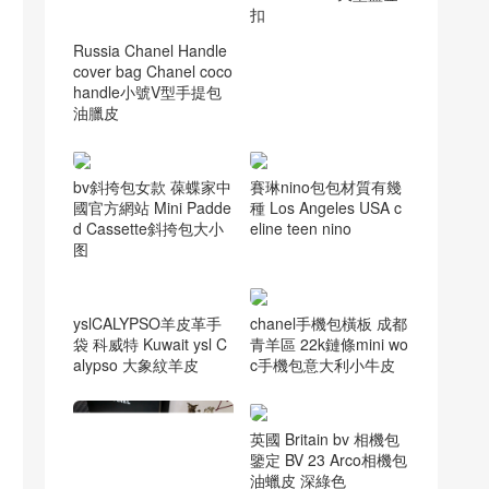
扣
Russia Chanel Handle
cover bag Chanel coco
handle小號V型手提包
油臘皮
bv斜挎包女款 葆蝶家中
賽琳nino包包材質有幾
國官方網站 Mini Padde
種 Los Angeles USA c
d Cassette斜挎包大小
eline teen nino
图
chanel手機包橫板 成都
青羊區 22k鏈條mini wo
c手機包意大利小牛皮
yslCALYPSO羊皮革手
袋 科威特 Kuwait ysl C