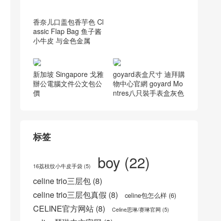
alypso 大象紋羊皮
英國 Britain bv 相機包
鑒定 BV 23 Arco相機包
油蠟皮 深綠色
香奈儿口盖包香芋色 Cl
assic Flap Bag 鱼子酱
小牛皮 与金色金属
新加坡 Singapore 戈雅
goyard表盒尺寸 迪拜購
辦公電腦文件公文包公
物中心官網 goyard Mo
價
ntres八只裝手表盒灰色
标签