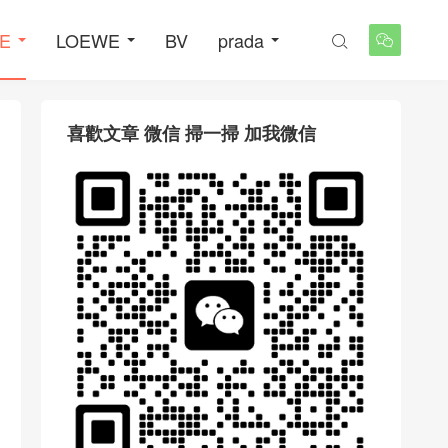
NE
LOEWE
BV
prada


喜歡文章 微信 掃一掃 加我微信