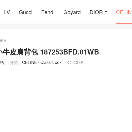
LV
Gucci
Fendi
Goyard
DIOR
CELI
正文
牛皮肩背包 187253BFD.01WB
價格
分类：
CELINE
/
Classic box
2.39K
