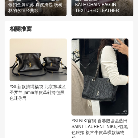
银扣金属流苏 真皮挎包 杨树
KATE CHAIN BAG IN
林的永恒经典款
TEXTURED LEATHER
相關推薦
YSL新款抽绳福袋 北京东城区
圣罗兰 jamie羊皮革斜挎包黑
色迷你号
YSLNIKI官網 香港觀塘區藍田
SAINT LAURENT NIKI小號黑
色銀扣 複古牛皮革橫款購物