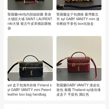
聖羅蘭niki包內部細節圖 香港
聖羅蘭盒子包價格 臺灣臺北
大埔區大埔 SAINT LAURENT
市 syl GABY VANITY mini 迷
niki大號 複古牛皮革橫款購物
你豹紋手拿包 box化妝盒
袋
ysl 盒子包海外价格 Finland s
聖羅蘭GABY VANITY 漆皮化
yl GABY VANITY mini Patent
妝包 泰國 Thailand syl迷你漆
leather box bag handbag
皮盒子 手提包 酒紅色