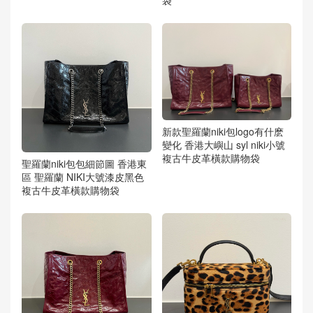
袋
新款聖羅蘭niki包logo有什麽
變化 香港大嶼山 syl niki小號
複古牛皮革橫款購物袋
聖羅蘭niki包包細節圖 香港東
區 聖羅蘭 NIKI大號漆皮黑色
複古牛皮革橫款購物袋