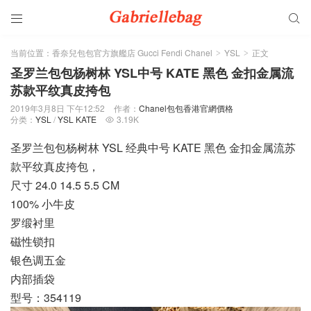


当前位置：
香奈兒包包官方旗艦店 Gucci Fendi Chanel
YSL
正文
>
>
圣罗兰包包杨树林 YSL中号 KATE 黑色 金扣金属流
苏款平纹真皮挎包
2019年3月8日 下午12:52
作者：
Chanel包包香港官網價格
分类：
YSL
/
YSL KATE
3.19K

圣罗兰包包杨树林 YSL 经典中号 KATE 黑色 金扣金属流苏
款平纹真皮挎包，
尺寸 24.0 14.5 5.5 CM
100% 小牛皮
罗缎衬里
磁性锁扣
银色调五金
内部插袋
型号：354119