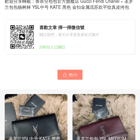
歡迎分享轉載：
香奈兒包包官方旗艦店 Gucci Fendi Chanel
»
圣罗
兰包包杨树林 YSL中号 KATE 黑色 金扣金属流苏款平纹真皮挎包
喜歡文章 掃一掃微信號
關註我們，每天分享更多新款式圖片
23652人已關註
赞(
1
)

圣罗兰YSL中号 KATE 黑色
圣罗兰包包 YSL MEDIUM