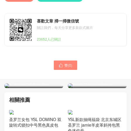
喜歡文章 掃一掃微信號
關註我們，每天分享更多新款式圖片
23652人已關註
赞(
0
)

圣罗兰YSL 专柜最新同步
圣罗兰包包官网 YSL MICA
KATE 504572黄棕油蜡变色
小号黑色真皮圆形帽包
皮流苏肩背斜挎链条包
相關推薦
圣罗兰女包 YSL DOMINO 双
YSL新款抽绳福袋 北京东城区
旋转式锁扣中号黑色真皮包
圣罗兰 jamie羊皮革斜挎包黑
色迷你号