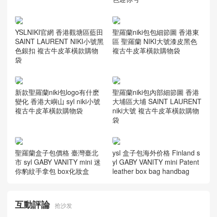
聖羅蘭niki包包細節圖 香港東
YSLNIKI官網 香港觀塘區藍田
區 聖羅蘭 NIKI大號漆皮黑色
SAINT LAURENT NIKI小號黑
複古牛皮革橫款購物袋
色銀扣 複古牛皮革橫款購物
袋
新款聖羅蘭niki包logo有什麽
聖羅蘭niki包內部細節圖 香港
變化 香港大嶼山 syl niki小號
大埔區大埔 SAINT LAURENT
複古牛皮革橫款購物袋
niki大號 複古牛皮革橫款購物
袋
聖羅蘭盒子包價格 臺灣臺北
ysl 盒子包海外价格 Finland s
市 syl GABY VANITY mini 迷
yl GABY VANITY mini Patent
你豹紋手拿包 box化妝盒
leather box bag handbag
互動評論
抢沙发