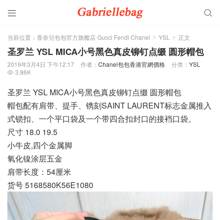


当前位置：
香奈兒包包官方旗艦店 Gucci Fendi Chanel
YSL
正文
>
>
圣罗兰 YSL MICA小号黑色真皮铆钉点缀 圆形帽包
2019年3月4日 下午12:17
作者：
Chanel包包香港官網價格
分类：
YSL
3.86K

圣罗兰 YSL MICA小号黑色真皮铆钉点缀 圆形帽包
帽包配有肩带、提手、镌刻SAINT LAURENT标志金属推入
式锁扣、一个平口袋及一个带四合扣封口的接裆口袋。
尺寸 18.0 19.5
小牛皮,四个金属脚
氧化镍涂层五金
肩带长度：54厘米
货号 5168580K56E1080