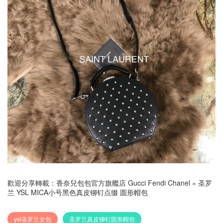
歡迎分享轉載：
香奈兒包包官方旗艦店 Gucci Fendi Chanel
»
圣罗
兰 YSL MICA小号黑色真皮铆钉点缀 圆形帽包
ysl圣罗兰女包
圣罗兰真皮铆钉圆形帽包