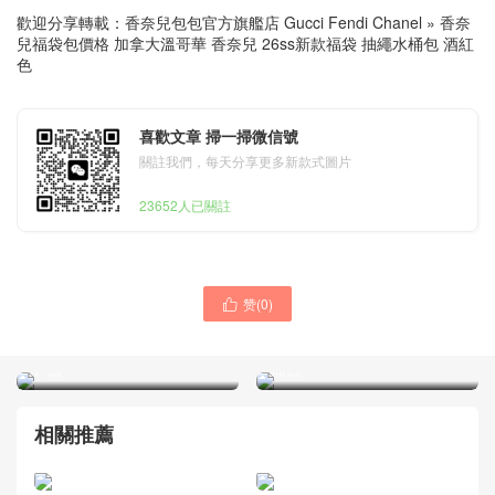
歡迎分享轉載：
香奈兒包包官方旗艦店 Gucci Fendi Chanel
»
香奈
兒福袋包價格 加拿大溫哥華 香奈兒 26ss新款福袋 抽繩水桶包 酒紅
色
喜歡文章 掃一掃微信號
關註我們，每天分享更多新款式圖片
23652人已關註
挪威王國 Kongeriket Norge
赞(
0
)
ydney Australia Calgary
Chanel 26ss隱藏款 白色

Canada Chanel香奈儿 26ss
Panda Color Blocking LP盒
新款Lucky Bag 羊皮抽繩水
子包
桶包
相關推薦