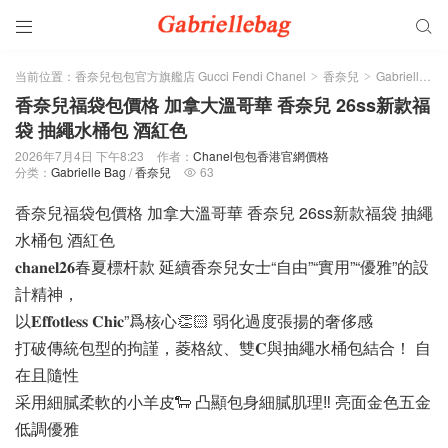


当前位置：
香奈兒包包官方旗艦店 Gucci Fendi Chanel
香奈兒
Gabrielle Bag
>
>
香奈兒福袋包價格 加拿大溫哥華 香奈兒 26ss新款福
袋 抽繩水桶包 酒紅色
2026年7月4日 下午8:23
作者：
Chanel包包香港官網價格
分类：
Gabrielle Bag
/
香奈兒
63

香奈兒福袋包價格 加拿大溫哥華 香奈兒 26ss新款福袋 抽繩
水桶包 酒紅色
𝐜𝐡𝐚𝐧𝐞𝐥𝟐𝟔春夏標杆款 延續香奈兒女士“自由”“實用”“優雅”的設
計精神，
以𝐄𝐟𝐟𝐨𝐭𝐥𝐞𝐬𝐬 𝐂𝐡𝐢𝐜”爲核心👏🏻 弱化過度張揚的奢侈感
打破傳統包型的拘謹，菱格紋、雙𝐂與抽繩水桶包結合！ 自
在且隨性
采用細膩柔軟的小羊皮🐑 凸顯包身細膩肌理‼️ 亮面金色五金
低調優雅