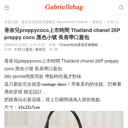


当前位置：
香奈兒包包官方旗艦店 Gucci Fendi Chanel
香奈兒
2.55 口盖包
>
>
香奈兒preppycoco上市時間 Thailand chanel 26P
preppy coco 黑色小號 長肩帶口蓋包
2026年6月28日 上午10:20
作者：
Chanel包包香港官網價格
分类：
2.55 口盖包
/
香奈兒
58

香奈兒preppycoco上市時間 Thailand chanel 26P preppy
coco 黑色小號 長肩帶口蓋包
26c jennie明星同款 帶點時尚風才對味
這只新款完全就是𝐯𝐚𝐧𝐭𝐚𝐠𝐞 𝐬𝐢𝐧𝐜𝐞！早春系列的珍妮、巴黎看
秀的穿搭 限定設計，
把經典玩出新花樣，背上它瞬間成為人群的焦點
尺寸：𝟏𝟓𝐱𝟐𝟐𝐱𝟕𝐜𝐦