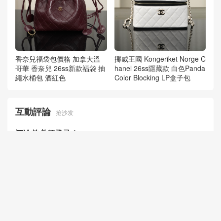
香奈兒福袋包價格 加拿大溫
挪威王國 Kongeriket Norge C
哥華 香奈兒 26ss新款福袋 抽
hanel 26ss隱藏款 白色Panda
繩水桶包 酒紅色
Color Blocking LP盒子包
互動評論
抢沙发
评论前必须登录！
30天热门
7天热门
友情链接
微信
点赞排行
热门标签
© 2026
香奈兒包包官方旗艦店 Gucci Fendi Chanel