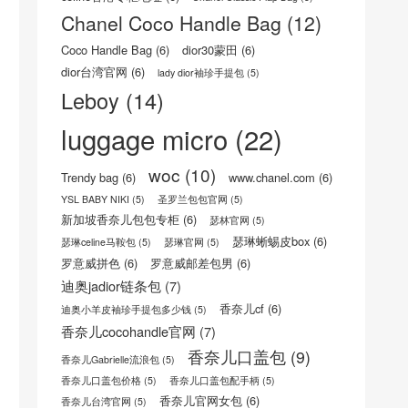
celine trio三层包真假
(8)
celine包怎么样
(6)
CELINE官方网站
(8)
Celine思琳/赛琳官网
(5)
celine瑟琳中文官网
(8)
CELINE瑟琳 荔枝纹小牛皮小型16手袋
(5)
Celine风琴包
(5)
celine香港专柜地址
(6)
Chanel Classic Flap Bag
(5)
Chanel Coco Handle Bag
(12)
Coco Handle Bag
(6)
dior30蒙田
(6)
dior台湾官网
(6)
lady dior袖珍手提包
(5)
Leboy
(14)
luggage micro
(22)
woc
(10)
Trendy bag
(6)
www.chanel.com
(6)
YSL BABY NIKI
(5)
圣罗兰包包官网
(5)
新加坡香奈儿包包专柜
(6)
瑟林官网
(5)
瑟琳蜥蜴皮box
(6)
瑟琳celine马鞍包
(5)
瑟琳官网
(5)
罗意威拼色
(6)
罗意威邮差包男
(6)
迪奥jadior链条包
(7)