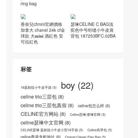
Fendi official website fl
圣罗兰官网新款包包 Y
agship store Spain Fe
SL VICKY 绗缝小羊皮
ndi ancient flower back
相机包 5550520YD0J1
pack small mountainee
000
ring bag
香奈兒cfmini官網價格
瑟琳CELINE C BAG浅
加拿大 chanel 24k cf金
驼色中号绗缝小牛皮肩
球款 大𝐦𝐢𝐧𝐢 酒紅色 安
背包 187253BFC.02BA
可拉紅色
标签
boy
(22)
16荔枝纹小牛皮手袋
(5)
celine trio三层包
(8)