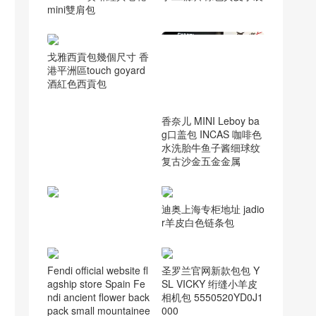
celine背包系列 加拿大
多倫多 Toronto Canad
a Celine 賽琳經典老花
mini雙肩包
戈雅西貢包幾個尺寸 香
港平洲區touch goyard
酒紅色西貢包
香奈儿 MINI Leboy ba
g口盖包 INCAS 咖啡色
水洗胎牛鱼子酱细球纹
复古沙金五金金属
迪奥上海专柜地址 jadio
r羊皮白色链条包