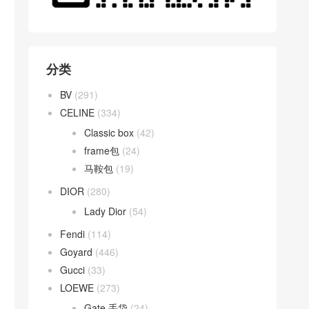
分类
BV
(291)
CELINE
(334)
Classic box
(42)
frame包
(24)
马鞍包
(19)
DIOR
(280)
Lady Dior
(54)
Fendi
(114)
Goyard
(446)
Gucci
(33)
LOEWE
(273)
Gate 手袋
(24)