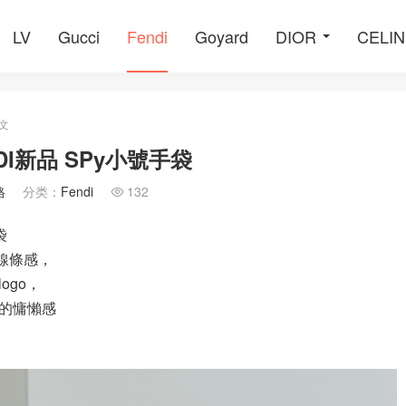
LV
Gucci
Fendi
Goyard
DIOR
CELI
文
ENDI新品 SPy小號手袋
格
分类：
Fendi
132

袋
線條感，
ogo，
的慵懶感