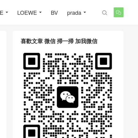
NE
LOEWE
BV
prada


喜歡文章 微信 掃一掃 加我微信