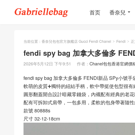
首页
香奈兒
当前位置：
香奈兒包包官方旗艦店 Gucci Fendi Chanel
Fendi
正
>
>
fendi spy bag 加拿大多倫多 F
2026年5月12日 下午9:51
作者：
Chanel包包香港官網價
fendi spy bag 加拿大多倫多 FENDI新品 SPy小號手
軟萌的皮質➕獨特的紐結手柄，軟中帶挺使包型很有
圓形翻蓋開合設計暗藏零錢袋，內襯配有經典的老花l
配有可拆卸式肩帶，一包多用，柔軟的包身帶著隨性
款號 80888s
尺寸 32-12-18cm