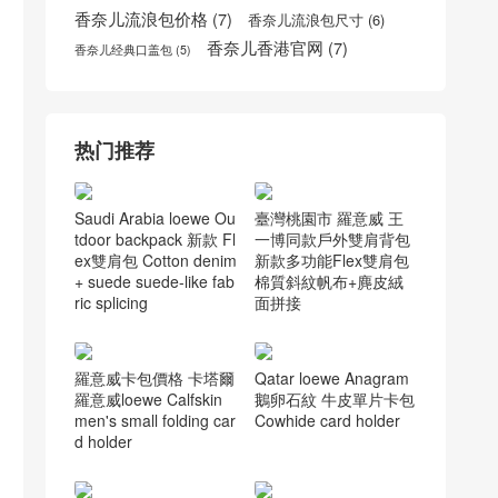
香奈儿cf
(6)
迪奥小羊皮袖珍手提包多少钱
(5)
香奈儿cocohandle官网
(7)
香奈儿口盖包
(9)
香奈儿Gabrielle流浪包
(5)
香奈儿口盖包价格
(5)
香奈儿口盖包配手柄
(5)
香奈儿官网女包
(6)
香奈儿台湾官网
(5)
香奈儿流浪包价格
(7)
香奈儿流浪包尺寸
(6)
香奈儿香港官网
(7)
香奈儿经典口盖包
(5)
热门推荐
Saudi Arabia loewe Ou
臺灣桃園市 羅意威 王
tdoor backpack 新款 Fl
一博同款戶外雙肩背包
ex雙肩包 Cotton denim
新款多功能Flex雙肩包
+ suede suede-like fab
棉質斜紋帆布+麂皮絨
ric splicing
面拼接