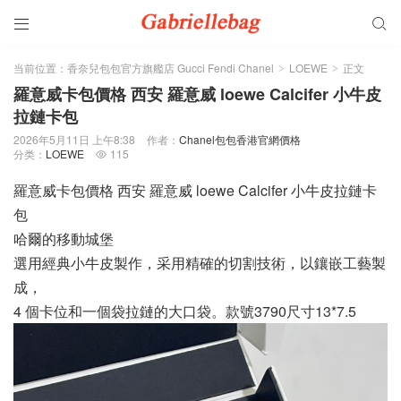


当前位置：
香奈兒包包官方旗艦店 Gucci Fendi Chanel
LOEWE
正文
>
>
羅意威卡包價格 西安 羅意威 loewe Calcifer 小牛皮
拉鏈卡包
2026年5月11日 上午8:38
作者：
Chanel包包香港官網價格
分类：
LOEWE
115

羅意威卡包價格 西安 羅意威 loewe Calcifer 小牛皮拉鏈卡
包
哈爾的移動城堡
選用經典小牛皮製作，采用精確的切割技術，以鑲嵌工藝製
成，
4 個卡位和一個袋拉鏈的大口袋。款號3790尺寸13*7.5