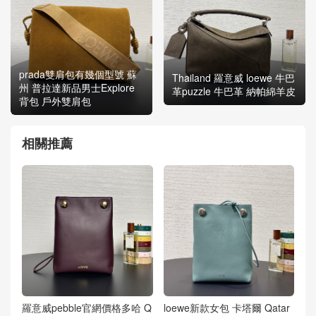
prada雙肩包有幾個型號 蘇
Thailand 羅意威 loewe 牛巴
州 普拉達新品男士Explore
革puzzle 牛巴革 納帕綿羊皮
背包 戶外雙肩包
相關推薦
羅意威pebble官網價格多哈 Q
loewe新款女包 卡塔爾 Qatar