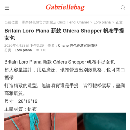


当前位置：
香奈兒包包官方旗艦店 Gucci Fendi Chanel
Loro piana
正文
>
>
Britain Loro Piana 新款 Ghiera Shopper 帆布手提
女包
2026年4月23日 下午3:29
作者：
Chanel包包香港官網價格
分类：
Loro piana
110

Britain Loro Piana 新款 Ghiera Shopper 帆布手提女包
超大容量設計，用途廣泛。環扣營造出別致風格，也可閉口
攜帶，
打造精致的造型。無論肩背還是手提，皆可輕松駕馭，盡顯
高雅氣質。
尺寸：28*19*12
主體材質：帆布