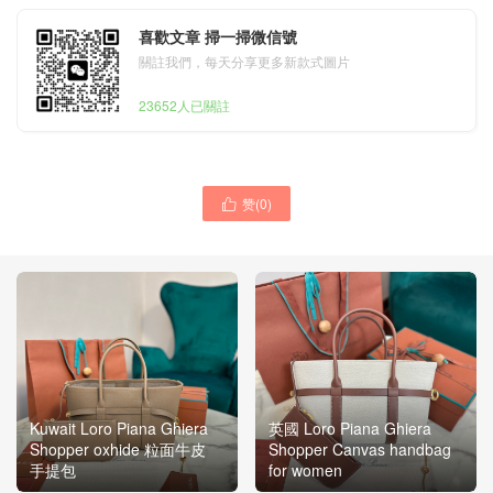
喜歡文章 掃一掃微信號
關註我們，每天分享更多新款式圖片
23652人已關註
赞(
0
)

Kuwait Loro Piana Ghiera
英國 Loro Piana Ghiera
Shopper oxhide 粒面牛皮
Shopper Canvas handbag
手提包
for women