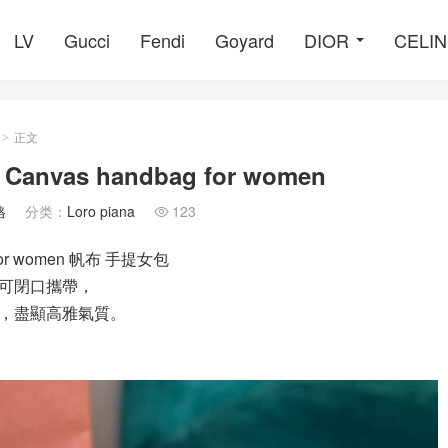
LV
Gucci
Fendi
Goyard
DIOR
CELI
正文
>
 Canvas handbag for women
格
分类：
Loro piana
123

ag for women 帆布 手提女包
可閉口攜帶，
，盡顯高雅氣質。