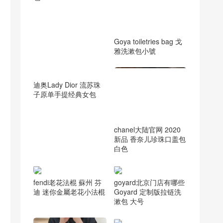
Goya toiletries bag 戈
雅洗漱包小號
chanel大陆官网 2020
迪奥Lady Dior 流苏珠
新品 香奈儿珍珠口盖包
子原单手提经典女包
白色
fendi老花法棍 蘇州 芬
goyard北京门店有哪些
迪 迷你金屬老花小法棍
Goyard 定制版拉链洗
漱包 大号