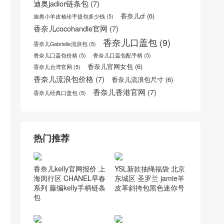
迪奥jadior链条包
(7)
香奈儿cf
(6)
迪奥小羊皮袖珍手提包多少钱
(5)
香奈儿cocohandle官网
(7)
香奈儿口盖包
(9)
香奈儿Gabrielle流浪包
(5)
香奈儿口盖包价格
(5)
香奈儿口盖包配手柄
(5)
香奈儿官网女包
(6)
香奈儿台湾官网
(5)
香奈儿流浪包价格
(7)
香奈儿流浪包尺寸
(6)
香奈儿香港官网
(7)
香奈儿经典口盖包
(5)
热门推荐
香奈儿kelly官网报价 上
YSL新款抽绳福袋 北京
海闵行区 CHANEL早春
东城区 圣罗兰 jamie羊
系列 藤编kelly手柄链条
皮革斜挎包黑色迷你号
包