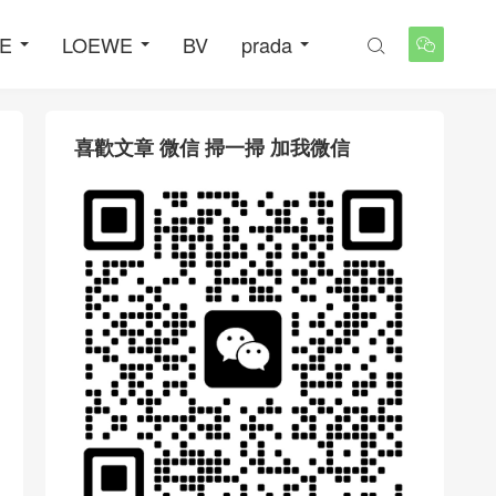
NE
LOEWE
BV
prada


喜歡文章 微信 掃一掃 加我微信