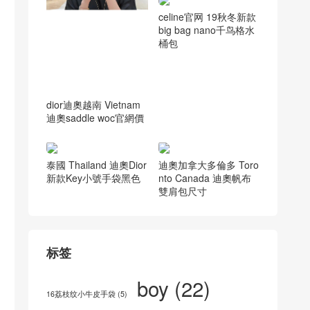
celine官网 19秋冬新款
big bag nano千鸟格水
桶包
dior迪奧越南 Vietnam
迪奧saddle woc官網價
泰國 Thailand 迪奧Dior
迪奧加拿大多倫多 Toro
新款Key小號手袋黑色
nto Canada 迪奧帆布
雙肩包尺寸
标签
boy
(22)
16荔枝纹小牛皮手袋
(5)