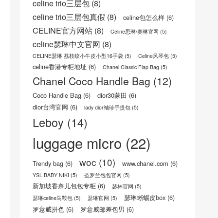
celine trio三层包
(8)
celine trio三层包真假
(8)
celine包怎么样
(6)
CELINE官方网站
(8)
Celine思琳/赛琳官网
(5)
celine瑟琳中文官网
(8)
CELINE瑟琳 荔枝纹小牛皮小型16手袋
(5)
Celine风琴包
(5)
celine香港专柜地址
(6)
Chanel Classic Flap Bag
(5)
Chanel Coco Handle Bag
(12)
Coco Handle Bag
(6)
dior30蒙田
(6)
dior台湾官网
(6)
lady dior袖珍手提包
(5)
Leboy
(14)
luggage micro
(22)
woc
(10)
Trendy bag
(6)
www.chanel.com
(6)
YSL BABY NIKI
(5)
圣罗兰包包官网
(5)
新加坡香奈儿包包专柜
(6)
瑟林官网
(5)
瑟琳蜥蜴皮box
(6)
瑟琳celine马鞍包
(5)
瑟琳官网
(5)
罗意威拼色
(6)
罗意威邮差包男
(6)