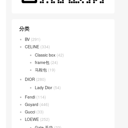
分类
BV
(291)
CELINE
(334)
Classic box
(42)
frame包
(24)
马鞍包
(19)
DIOR
(280)
Lady Dior
(54)
Fendi
(114)
Goyard
(446)
Gucci
(33)
LOEWE
(252)
Gate 手袋
(23)