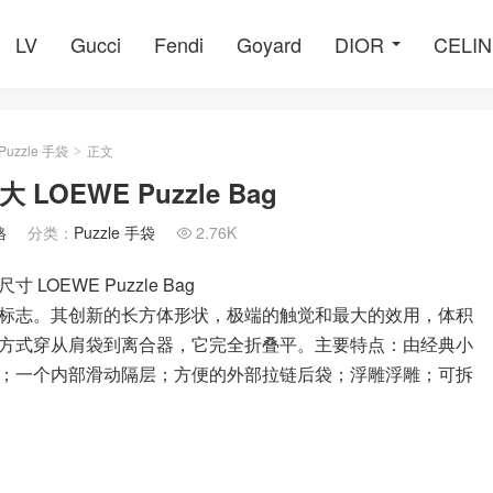
LV
Gucci
Fendi
Goyard
DIOR
CELI
Puzzle 手袋
正文
>
OEWE Puzzle Bag
格
分类：
Puzzle 手袋
2.76K

寸 LOEWE Puzzle Bag
的标志。其创新的长方体形状，极端的触觉和最大的效用，体积
方式穿从肩袋到离合器，它完全折叠平。主要特点：由经典小
；一个内部滑动隔层；方便的外部拉链后袋；浮雕浮雕；可拆