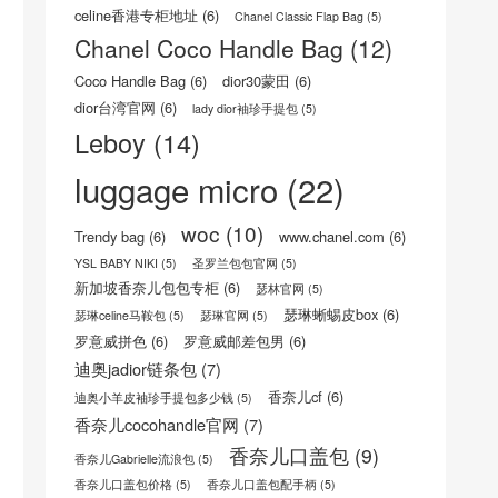
celine瑟琳中文官网
(8)
CELINE瑟琳 荔枝纹小牛皮小型16手袋
(5)
Celine风琴包
(5)
celine香港专柜地址
(6)
Chanel Classic Flap Bag
(5)
Chanel Coco Handle Bag
(12)
Coco Handle Bag
(6)
dior30蒙田
(6)
dior台湾官网
(6)
lady dior袖珍手提包
(5)
Leboy
(14)
luggage micro
(22)
woc
(10)
Trendy bag
(6)
www.chanel.com
(6)
YSL BABY NIKI
(5)
圣罗兰包包官网
(5)
新加坡香奈儿包包专柜
(6)
瑟林官网
(5)
瑟琳蜥蜴皮box
(6)
瑟琳celine马鞍包
(5)
瑟琳官网
(5)
罗意威拼色
(6)
罗意威邮差包男
(6)
迪奥jadior链条包
(7)
香奈儿cf
(6)
迪奥小羊皮袖珍手提包多少钱
(5)
香奈儿cocohandle官网
(7)
香奈儿口盖包
(9)
香奈儿Gabrielle流浪包
(5)