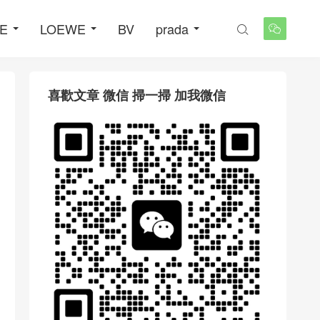
NE
LOEWE
BV
prada


喜歡文章 微信 掃一掃 加我微信