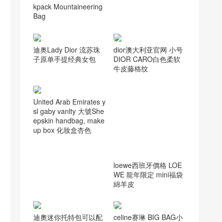
kpack Mountaineering
Bag
chanel广州专柜 19手袋
系列 理光蓝中号口盖包
迪奥Lady Dior 流苏珠
dior澳大利亚官网 小号
子原单手提经典女包
DIOR CARO白色柔软
牛皮藤格纹
United Arab Emirates y
sl gaby vanlty 大號She
epskin handbag, make
up box 化妝盒杏色
loewe西班牙價格 LOE
WE 龍年限定 mini福袋
綿羊皮