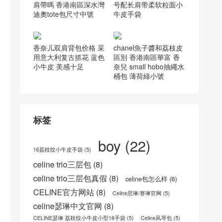
迪奧迷你托特包可以配
celine赛琳 BIG BAG小
肩帶嗎 香港南區深水灣
号配长肩带柔软粒面小
迪奧tote包尺寸中號
牛皮手袋
香奈儿双肩背包价格 采
chanel魚子醬和荔枝皮
用意大利复古抓花 蓝色
區別 香港南區華富 香
小牛皮 美感十足
奈兒 small hobo抽繩水
桶包 薄荷綠小號
标签
boy
(22)
16荔枝纹小牛皮手袋
(5)
celine trio三层包
(8)
celine trio三层包真假
(8)
celine包怎么样
(6)
CELINE官方网站
(8)
Celine思琳/赛琳官网
(5)