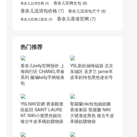
香奈儿口盖包价格
(5)
香奈儿口盖包配手柄
(5)
香奈儿官网女包
(6)
香奈儿台湾官网
(5)
香奈儿流浪包价格
(7)
香奈儿流浪包尺寸
(6)
香奈儿香港官网
(7)
香奈儿经典口盖包
(5)
热门推荐
香奈儿kelly官网报价 上
YSL新款抽绳福袋 北京
海闵行区 CHANEL早春
东城区 圣罗兰 jamie羊
系列 藤编kelly手柄链条
皮革斜挎包黑色迷你号
包
YSLNIKI官網 香港觀塘
聖羅蘭niki包包細節圖
區藍田 SAINT LAURE
香港東區 聖羅蘭 NIKI
NT NIKI小號黑色銀扣
大號漆皮黑色 複古牛皮
複古牛皮革橫款購物袋
革橫款購物袋