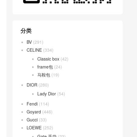
分类
BV
(291)
CELINE
(334)
Classic box
(42)
frame包
(24)
马鞍包
(19)
DIOR
(280)
Lady Dior
(54)
Fendi
(114)
Goyard
(446)
Gucci
(33)
LOEWE
(252)
Gate 手袋
(23)