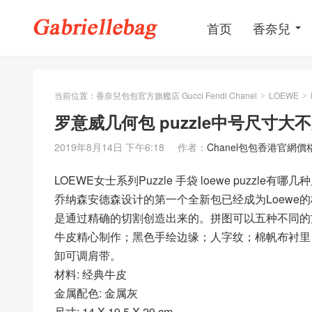
首页
香奈兒
当前位置：
香奈兒包包官方旗艦店 Gucci Fendi Chanel
LOEWE
>
>
罗意威几何包 puzzle中号尺寸大不大 L
2019年8月14日 下午6:18
作者：
Chanel包包香港官網價
LOEWE女士系列Puzzle 手袋 loewe puzzle有哪几种尺
乔纳森安德森设计的第一个全新包已经成为Loewe
是通过精确的切割创造出来的。拼图可以五种不同的
牛皮精心制作；黑色手绘边缘；人字纹；棉帆布衬里
卸可调肩带。
材料: 经典牛皮
金属配色: 金属灰
尺寸: 14 X 19.5 X 29 cm