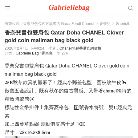


当前位置：
香奈兒包包官方旗艦店 Gucci Fendi Chanel
香奈兒
Gabrielle Bag
>
>
香奈兒書包雙肩包 Qatar Doha CHANEL Clover
gold coin mailman bag black gold
2026年2月4日 下午9:24
作者：
Chanel包包香港官網價格
分类：
Gabrielle Bag
/
香奈兒
276

香奈兒書包雙肩包 Qatar Doha CHANEL Clover gold coin
mailman bag black gold
𝟐𝟓𝐁秋冬款真的贏麻了！經典小郵差包型、荔枝紋牛皮🐂
做舊五金設計、既有秋冬的復古質感、又帶著𝐜𝐡𝐚𝐧𝐞𝐥獨特的
精致時髦感🤩
標誌性金幣掛件上集齊菱格包、5️⃣號香水符號、雙𝐂經典元
素
加上四葉草點綴 靈動俏皮感十足 👏🏻
尺寸：𝟐𝟓𝐱𝟏𝟔.𝟓𝐱𝟖.𝟓𝐜𝐦