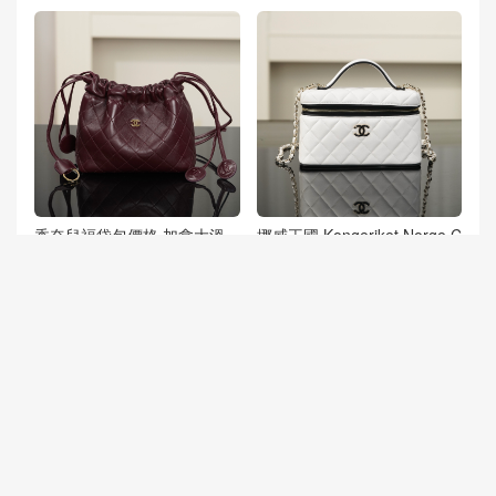
香奈兒福袋包價格 加拿大溫
挪威王國 Kongeriket Norge C
哥華 香奈兒 26ss新款福袋 抽
hanel 26ss隱藏款 白色Panda
繩水桶包 酒紅色
Color Blocking LP盒子包
互動評論
抢沙发
评论前必须登录！