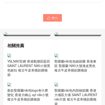
赞(
1
)
圣罗兰包包 YSL niki 迷你黑

圣罗兰 ysl niki shopping
色上身图图片 鳄鱼纹压花黑
bag NOLITA 中号复古真皮
色麂皮链条包
包 细节对比图片
相關推薦
YSLNIKI官網 香港觀塘區藍田
聖羅蘭niki包包細節圖 香港東
SAINT LAURENT NIKI小號黑
區 聖羅蘭 NIKI大號漆皮黑色
色銀扣 複古牛皮革橫款購物
複古牛皮革橫款購物袋
袋
聖羅蘭niki包內部細節圖 香港
新款聖羅蘭niki包logo有什麽
大埔區大埔 SAINT LAURENT
變化 香港大嶼山 syl niki小號
niki大號 複古牛皮革橫款購物
複古牛皮革橫款購物袋
袋