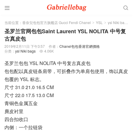


当前位置：
香奈兒包包官方旗艦店 Gucci Fendi Chanel
YSL
ysl Niki bags
>
>
>
圣罗兰官网包包Saint Laurent YSL NOLITA 中号复
古真皮包
2019年2月11日 下午3:57
作者：
Chanel包包香港官網價格
分类：
ysl Niki bags
4.06K

圣罗兰包包 YSL NOLITA 中号复古真皮包
包包配以真皮链条肩带，可折叠作为单肩包使用，饰以真皮
包覆的 YSL 标志。
尺寸 31.0 21.0 16.5 CM
尺寸 22.0 17.5 13.0 CM
青铜色金属五金
麂皮衬里
四合扣收口
内侧：一个拉链袋