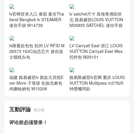
lv官网登录入口 泰国 曼谷Tha
lv satchel尺寸 珠海香洲區拱
iland Bangkok lv STEAMER
北 路易威登LOUIS VUITTON
迷你手袋 M14738
M26805 SATCHEL 迷你手袋
lv限量款包包 杭州 LV RFID M
LV Carryall East 浙江 LOUIS
26573 163C动态芯片 迷你波
VUITTON Carryall East Wes
士顿枕头包
托特包 M28101
福建 路易威登lv 新款大貝殼E
路易斯威登lv官网 重庆 LOUIS
ver More 子母袋 化妝洗漱包
VUITTON Multipass m27825
內膽收納包 M15208
钟楚曦同款
互動評論
抢沙发
评论前必须登录！