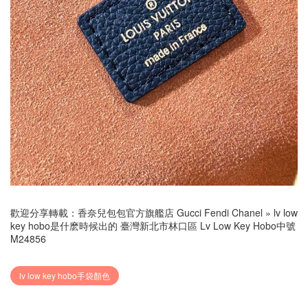
歡迎分享轉載：
香奈兒包包官方旗艦店 Gucci Fendi Chanel
»
lv low
key hobo是什麽時候出的 臺灣新北市林口區 Lv Low Key Hobo中號
M24856
lv low key hobo手袋顏色