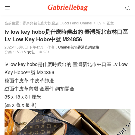


当前位置：
香奈兒包包官方旗艦店 Gucci Fendi Chanel
LV
正文
>
>
lv low key hobo是什麽時候出的 臺灣新北市林口區
Lv Low Key Hobo中號 M24856
2025年5月6日 下午4:53
作者：
Chanel包包香港官網價格
分类：
LV
/
LV 女包
281

lv low key hobo是什麽時候出的 臺灣新北市林口區 Lv Low
Key Hobo中號 M24856
粒面牛皮革 牛皮革飾邊
絨面牛皮革內襯 金屬件 鉤扣開合
35 x 18 x 31 厘米
(高 x 寬 x 長度)