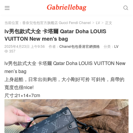


当前位置：
香奈兒包包官方旗艦店 Gucci Fendi Chanel
LV
正文
>
>
lv男包款式大全 卡塔爾 Qatar Doha LOUIS
VUITTON New men's bag
2025年4月23日 上午9:56
作者：
Chanel包包香港官網價格
分类：
LV
357

lv男包款式大全 卡塔爾 Qatar Doha LOUIS VUITTON New
men’s bag
上身超酷，日常出街夠用，大小剛好可拎 可斜挎，肩帶的
寬度也很nice!
尺寸:21×14×7cm