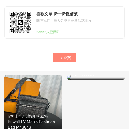
喜歡文章 掃一掃微信號
關註我們，每天分享更多新款式圖片
23652人已關註
赞(
0
)

香港元朗 路易威登LOUIS
VUITTON BOULOGNE 小號
手袋 M45831
lv男士包包官網 科威特
Kuwait LV Men's Postman
Bag M43843