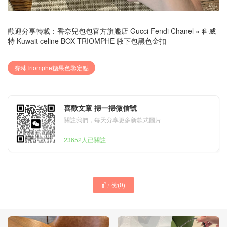
歡迎分享轉載：
香奈兒包包官方旗艦店 Gucci Fendi Chanel
»
科威
特 Kuwait celine BOX TRIOMPHE 腋下包黑色金扣
賽琳Triomphe糖果色鑒定點
喜歡文章 掃一掃微信號
關註我們，每天分享更多新款式圖片
23652人已關註
赞(
0
)
