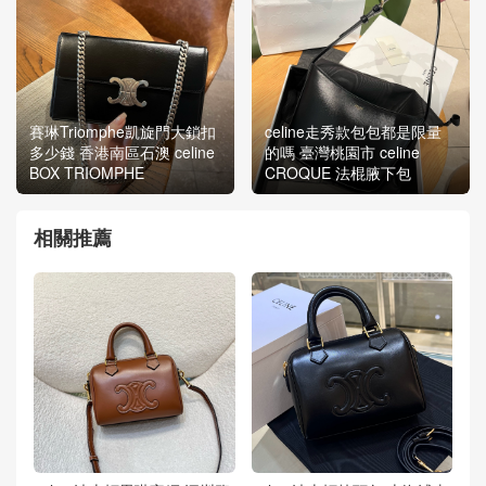
賽琳Triomphe凱旋門大鎖扣
celine走秀款包包都是限量
多少錢 香港南區石澳 celine
的嗎 臺灣桃園市 celine
BOX TRIOMPHE
CROQUE 法棍腋下包
相關推薦