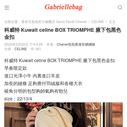


当前位置：
香奈兒包包官方旗艦店 Gucci Fendi Chanel
CELINE
正文
>
>
科威特 Kuwait celine BOX TRIOMPHE 腋下包黑色
金扣
2025年3月24日 下午4:26
作者：
Chanel包包香港官網價格
分类：
CELINE
381

科威特 Kuwait celine BOX TRIOMPHE 腋下包黑色金扣
早春限定款
進口光澤小牛 內裏進口羊皮
加長的鏈條 足夠應付羽絨服和各種大衣
棱角分明的包型夠帥氣夠有勁兒
size：22/13/4