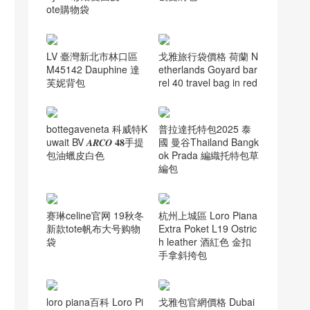
ote購物袋
LV 臺灣新北市林口區
戈雅旅行袋價格 荷蘭 N
M45142 Dauphine 達
etherlands Goyard bar
芙妮背包
rel 40 travel bag in red
bottegaveneta 科威特K
普拉達托特包2025 泰
uwait BV 𝑨𝑹𝑪𝑶 𝟒𝟖手提
國 曼谷Thailand Bangk
包油蠟皮白色
ok Prada 編織托特包草
編包
赛琳celine官网 19秋冬
杭州上城區 Loro Piana
新款tote帆布大号购物
Extra Poket L19 Ostric
袋
h leather 酒紅色 金扣
手拿斜挎包
loro piana百科 Loro Pi
戈雅包官網價格 Dubai