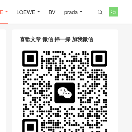
NE
LOEWE
BV
prada


喜歡文章 微信 掃一掃 加我微信