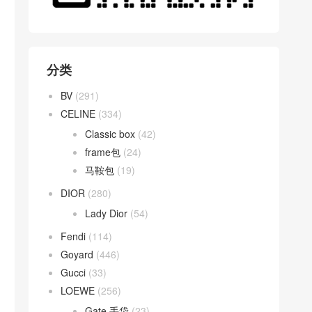
分类
BV
(291)
CELINE
(334)
Classic box
(42)
frame包
(24)
马鞍包
(19)
DIOR
(280)
Lady Dior
(54)
Fendi
(114)
Goyard
(446)
Gucci
(33)
LOEWE
(256)
Gate 手袋
(23)