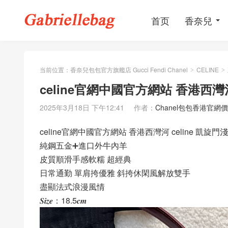
首页
香奈兒
当前位置：
香奈兒包包官方旗艦店 Gucci Fendi Chanel
CELINE
>
>
celine官網中國官方網站 香港西灣河
2025年3月18日 下午12:41
作者：
Chanel包包香港官網
celine官網中國官方網站 香港西灣河 celine 凱旋
純鋼五金➕進口外牛內羊
皮質順滑手感軟糯 超經典
日常通勤 單肩挎優雅 斜挎休閑風解放雙手
盡顯法式浪漫風情
𝑺𝒊𝒛𝒆：18.5𝒄𝒎