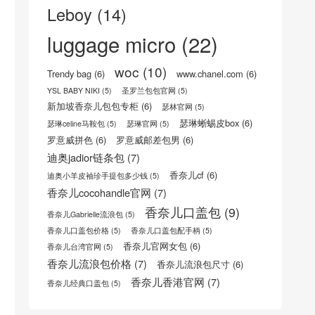
Leboy
(14)
luggage micro
(22)
woc
(10)
Trendy bag
(6)
www.chanel.com
(6)
YSL BABY NIKI
(5)
圣罗兰包包官网
(5)
新加坡香奈儿包包专柜
(6)
瑟林官网
(5)
瑟琳蜥蜴皮box
(6)
瑟琳celine马鞍包
(5)
瑟琳官网
(5)
罗意威拼色
(6)
罗意威邮差包男
(6)
迪奥jadior链条包
(7)
香奈儿cf
(6)
迪奥小羊皮袖珍手提包多少钱
(5)
香奈儿cocohandle官网
(7)
香奈儿口盖包
(9)
香奈儿Gabrielle流浪包
(5)
香奈儿口盖包价格
(5)
香奈儿口盖包配手柄
(5)
香奈儿官网女包
(6)
香奈儿台湾官网
(5)
香奈儿流浪包价格
(7)
香奈儿流浪包尺寸
(6)
香奈儿香港官网
(7)
香奈儿经典口盖包
(5)