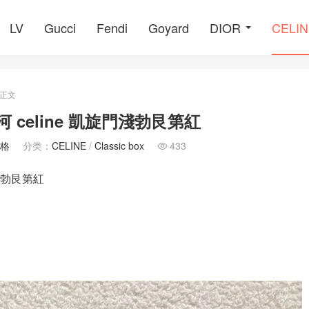
LV
Gucci
Fendi
Goyard
DIOR
CELI
正文
 celine 凱旋門淺勃艮第紅
價格
分类：
CELINE
/
Classic box
433

門淺勃艮第紅