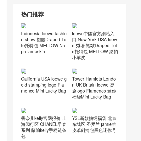
热门推荐
Indonesia loewe fashio
loewe中國官方網站入
n show 褶皺Draped To
口 New York USA loew
te托特包 MELLOW Na
e 秀場 褶皺Draped Tot
pa lambskin
e托特包 MELLOW 納帕
小羊皮
California USA loewe g
Tower Hamlets Londo
old stamping logo Fla
n UK Britain loewe 燙
menco Mini Lucky Bag
金logo Flamenco 迷你
福袋Mini Lucky Bag
香奈儿kelly官网报价 上
YSL新款抽绳福袋 北京
海闵行区 CHANEL早春
东城区 圣罗兰 jamie羊
系列 藤编kelly手柄链条
皮革斜挎包黑色迷你号
包