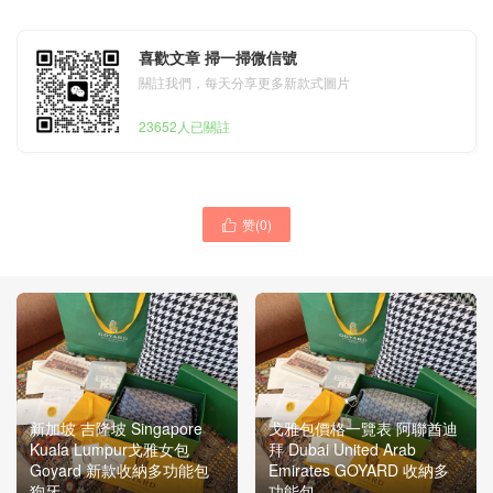
喜歡文章 掃一掃微信號
關註我們，每天分享更多新款式圖片
23652人已關註
赞(
0
)

新加坡 吉隆坡 Singapore
戈雅包價格一覽表 阿聯酋迪
Kuala Lumpur戈雅女包
拜 Dubai United Arab
Goyard 新款收納多功能包
Emirates GOYARD 收納多
狗牙
功能包