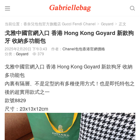


当前位置：
香奈兒包包官方旗艦店 Gucci Fendi Chanel
Goyard
正文
>
>
戈雅中國官網入口 香港 Hong Kong Goyard 新款狗
牙 收納多功能包
2025年2月20日 下午3:43
作者：
Chanel包包香港官網價格
分类：
Goyard
379

戈雅中國官網入口 香港 Hong Kong Goyard 新款狗牙 收納
多功能包
內裏有隔層、不是定型的有多種使用方式！也是即托特包之
後的超實用款式之一
款號8829
尺寸：23x13x12cm