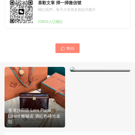
喜歡文章 掃一掃微信號
關註我們，每天分享更多新款式圖片
23652人已關註
赞(
0
)

loro piana百科 Loro Piana
Extra Poket L19 Snake skin
蛇皮 黑色 銀扣
香港沙田區 Loro Piana
Lizard 蜥蜴皮 酒紅色磚光金
扣