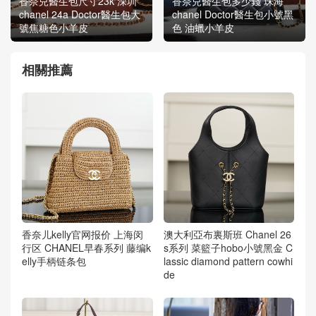
香奈兒醫生包尺寸23k 深圳
香奈兒醫生包多少錢 珠海
chanel 24a Doctor醫生包大
chanel Doctor醫生包小號黑
號焦糖色小羊皮
色 油蠟小羊皮
相關推薦
香奈儿kelly官网报价 上海闵
澳大利亞布裏斯班 Chanel 26
行区 CHANEL早春系列 藤编k
s系列 菜籃子hobo小號黑金 C
elly手柄链条包
lassic diamond pattern cowhi
de