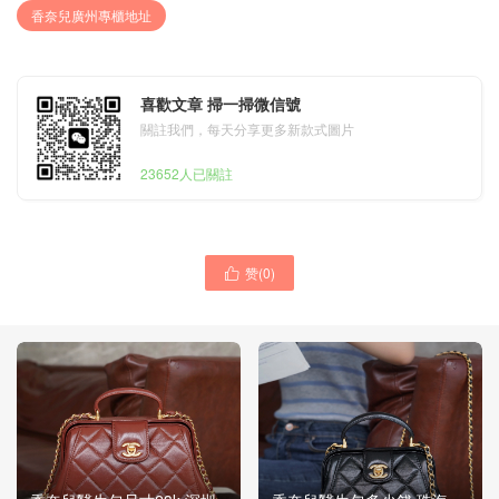
香奈兒廣州專櫃地址
喜歡文章 掃一掃微信號
關註我們，每天分享更多新款式圖片
23652人已關註
赞(
0
)
