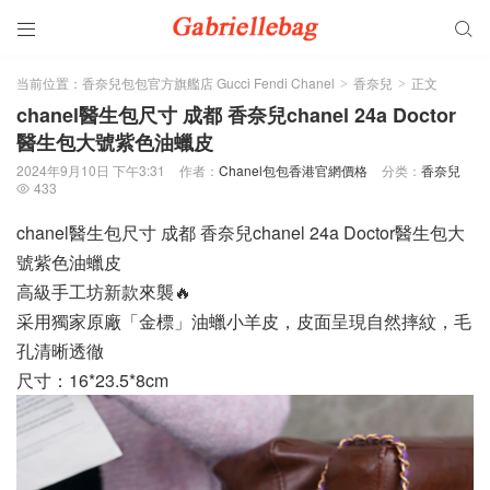


当前位置：
香奈兒包包官方旗艦店 Gucci Fendi Chanel
香奈兒
正文
>
>
chanel醫生包尺寸 成都 香奈兒chanel 24a Doctor
醫生包大號紫色油蠟皮
2024年9月10日 下午3:31
作者：
Chanel包包香港官網價格
分类：
香奈兒
433

chanel醫生包尺寸 成都 香奈兒chanel 24a Doctor醫生包大
號紫色油蠟皮
高級手工坊新款來襲🔥
采用獨家原廠「金標」油蠟小羊皮，皮面呈現自然摔紋，毛
孔清晰透徹
尺寸：16*23.5*8cm