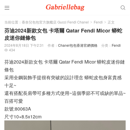


当前位置：
香奈兒包包官方旗艦店 Gucci Fendi Chanel
Fendi
正文
>
>
芬迪2024新款女包 卡塔爾 Qatar Fendi Micor 蟒蛇
皮迷你鏈條包
2024年8月18日 下午2:31
作者：
Chanel包包香港官網價格
分类：
Fendi
434

芬迪2024新款女包 卡塔爾 Qatar Fendi Micor 蟒蛇皮迷你鏈
條包
采用全鋼裝飾手提很有突破的設計理念 蟒蛇皮包身富貴感
十足~
還有搭配長肩帶可多種方式使用~這個季節不可或缺的單品~
百搭可愛
款號:80063A
尺寸10×8.5x12cm