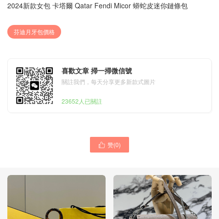
2024新款女包 卡塔爾 Qatar Fendi Micor 蟒蛇皮迷你鏈條包
芬迪月牙包價格
喜歡文章 掃一掃微信號
關註我們，每天分享更多新款式圖片
23652人已關註
赞(
0
)
