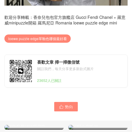
歡迎分享轉載：
香奈兒包包官方旗艦店 Gucci Fendi Chanel
»
羅意
威minipuzzle開箱 羅馬尼亞 Romania loewe puzzle edge mini
loewe puzzle edge單釉色哪個最好看
喜歡文章 掃一掃微信號
關註我們，每天分享更多新款式圖片
23652人已關註
赞(
0
)

波蘭 poland loewe Suna
羅意威minipuzzle開箱 羅馬
Fujita Puzzle fold tote 狐猴
尼亞 Romania loewe puzzle
限定折疊托特購物袋
edge中號沙色