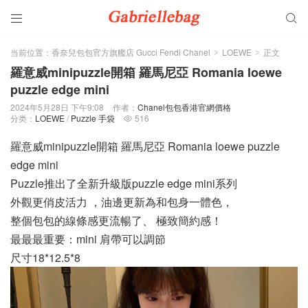


当前位置：
香奈兒包包官方旗艦店 Gucci Fendi Chanel
LOEWE
正文
>
>
羅意威minipuzzle開箱 羅馬尼亞 Romania loewe
puzzle edge mini
2024年5月28日 下午9:08
作者：
Chanel包包香港官網價格
分类：
LOEWE
/
Puzzle 手袋
516

羅意威minipuzzle開箱 羅馬尼亞 Romania loewe puzzle
edge mini
Puzzle推出了全新升級版puzzle edge mini系列
外觀更俏皮活力 ，油邊更新為和包身一體色，
整個包包的線條感更流暢了、 極致簡約感！
最最最重要：mini 肩帶可以調節
尺寸18*12.5*8