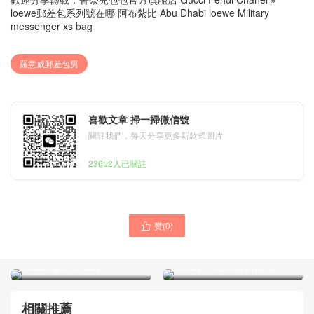
loewe郵差包系列號在哪 阿布紮比 Abu Dhabi loewe Military
messenger xs bag
羅意威郵差包男
喜歡文章 掃一掃微信號
關註我們，每天分享更多新款式圖片
23652人已關註
赞(
0
)

羅意威military郵差包 臺灣臺
羅意威military有幾個尺寸 多
北市 loewe Military
哈 Qatar Doha loewe
messenger xs bag
Military 男士單肩斜挎包
相關推薦