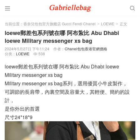


当前位置：
香奈兒包包官方旗艦店 Gucci Fendi Chanel
LOEWE
正文
>
>
loewe郵差包系列號在哪 阿布紮比 Abu Dhabi
loewe Military messenger xs bag
2024年5月27日 下午11:24
作者：
Chanel包包香港官網價格
分类：
LOEWE
538

loewe郵差包系列號在哪 阿布紮比 Abu Dhabi loewe
Military messenger xs bag
Military messenger xs bag系列，選用優質小牛皮製作，
可調節的長肩帶，內裏空間及容量大，其輕便、簡約的設
計，
是你外出的首選
尺寸24*18*9