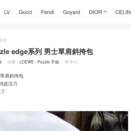
LV
Gucci
Fendi
Goyard
DIOR
CELI
正文
zzle edge系列 男士單肩斜挎包
格
分类：
LOEWE
/
Puzzle 手袋
511

男士單肩斜挎包
觀更俏皮活力
暢了