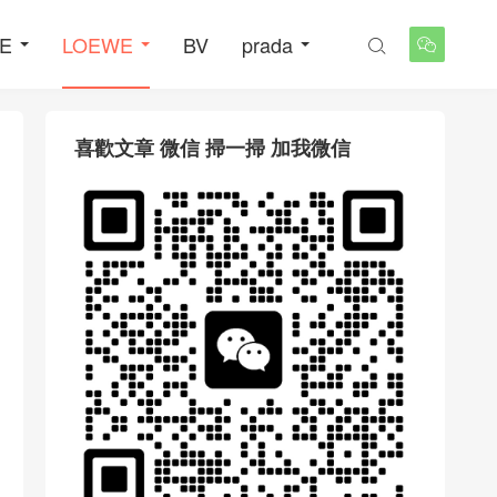
NE
LOEWE
BV
prada


喜歡文章 微信 掃一掃 加我微信