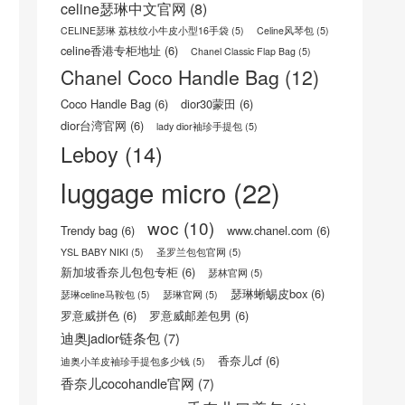
celine瑟琳中文官网
(8)
CELINE瑟琳 荔枝纹小牛皮小型16手袋
(5)
Celine风琴包
(5)
celine香港专柜地址
(6)
Chanel Classic Flap Bag
(5)
Chanel Coco Handle Bag
(12)
Coco Handle Bag
(6)
dior30蒙田
(6)
dior台湾官网
(6)
lady dior袖珍手提包
(5)
Leboy
(14)
luggage micro
(22)
woc
(10)
Trendy bag
(6)
www.chanel.com
(6)
YSL BABY NIKI
(5)
圣罗兰包包官网
(5)
新加坡香奈儿包包专柜
(6)
瑟林官网
(5)
瑟琳蜥蜴皮box
(6)
瑟琳celine马鞍包
(5)
瑟琳官网
(5)
罗意威拼色
(6)
罗意威邮差包男
(6)
迪奥jadior链条包
(7)
香奈儿cf
(6)
迪奥小羊皮袖珍手提包多少钱
(5)
香奈儿cocohandle官网
(7)