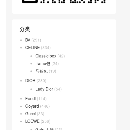
分类
BV
(291)
CELINE
(334)
Classic box
(42)
frame包
(24)
马鞍包
(19)
DIOR
(280)
Lady Dior
(54)
Fendi
(114)
Goyard
(446)
Gucci
(33)
LOEWE
(256)
Gate 手袋
(23)