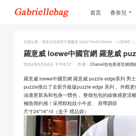
首页
香奈兒
当前位置：
香奈兒包包官方旗艦店 Gucci Fendi Chanel
LOEWE
>
>
羅意威 loewe中國官網 羅意威 pu
2024年5月24日 下午8:37
作者：
Chanel包包香港官網價
羅意威 loewe中國官網 羅意威 puzzle edge系列 
puzzle推出了全新升級版puzzle edge 系列 。外
油邊更新為和包身一體色， 整個包包的線條感更流
極致簡約感！采用顆粒紋小牛皮、 肩帶調節
尺寸24*16*10（盒子 禮品袋）