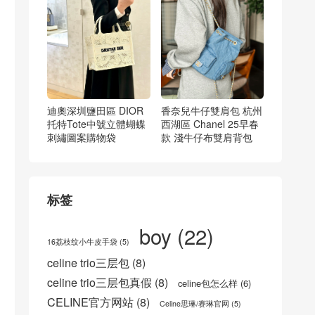
迪奧深圳鹽田區 DIOR
香奈兒牛仔雙肩包 杭州
托特Tote中號立體蝴蝶
西湖區 Chanel 25早春
刺繡圖案購物袋
款 淺牛仔布雙肩背包
标签
boy
(22)
16荔枝纹小牛皮手袋
(5)
celine trio三层包
(8)
celine trio三层包真假
(8)
celine包怎么样
(6)
CELINE官方网站
(8)
Celine思琳/赛琳官网
(5)