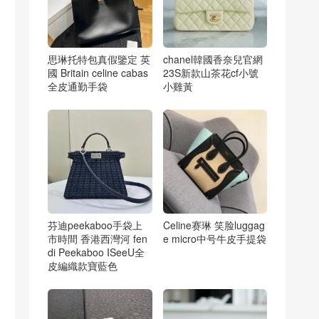
思琳托特包真假鑒定 英
chanel韓國香奈兒官網
國 Britain celine cabas
23S新款山茶花cf小號
全皮通勤手袋
小雞黃
芬迪peekaboo手袋上
Celine赛琳 笑脸luggag
市時間 香港西灣河 fen
e micro中号牛皮手提袋
di Peekaboo ISeeU全
皮編織款寶藍色