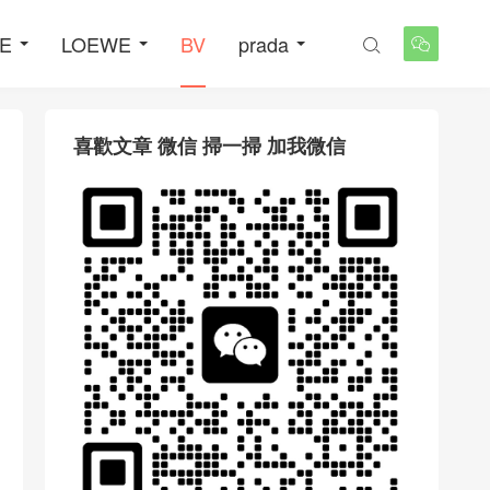
NE
LOEWE
BV
prada


喜歡文章 微信 掃一掃 加我微信