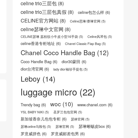
celine trio三层包
(8)
celine trio三层包真假
(8)
celine包怎么样
(6)
CELINE官方网站
(8)
Celine思琳/赛琳官网
(5)
celine瑟琳中文官网
(8)
CELINE瑟琳 荔枝纹小牛皮小型16手袋
(5)
Celine风琴包
(5)
celine香港专柜地址
(6)
Chanel Classic Flap Bag
(5)
Chanel Coco Handle Bag
(12)
Coco Handle Bag
(6)
dior30蒙田
(6)
dior台湾官网
(6)
lady dior袖珍手提包
(5)
Leboy
(14)
luggage micro
(22)
woc
(10)
Trendy bag
(6)
www.chanel.com
(6)
YSL BABY NIKI
(5)
圣罗兰包包官网
(5)
新加坡香奈儿包包专柜
(6)
瑟林官网
(5)
瑟琳蜥蜴皮box
(6)
瑟琳celine马鞍包
(5)
瑟琳官网
(5)
罗意威拼色
(6)
罗意威邮差包男
(6)