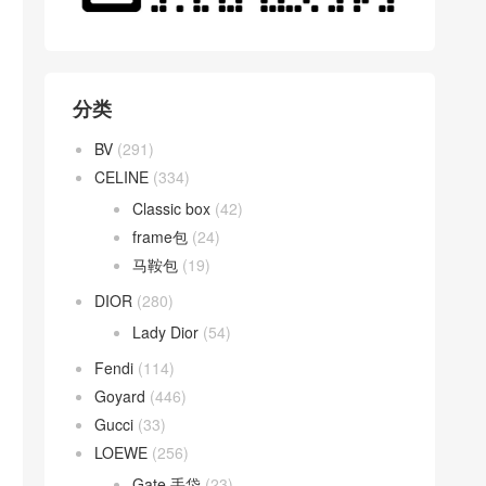
分类
BV
(291)
CELINE
(334)
Classic box
(42)
frame包
(24)
马鞍包
(19)
DIOR
(280)
Lady Dior
(54)
Fendi
(114)
Goyard
(446)
Gucci
(33)
LOEWE
(256)
Gate 手袋
(23)