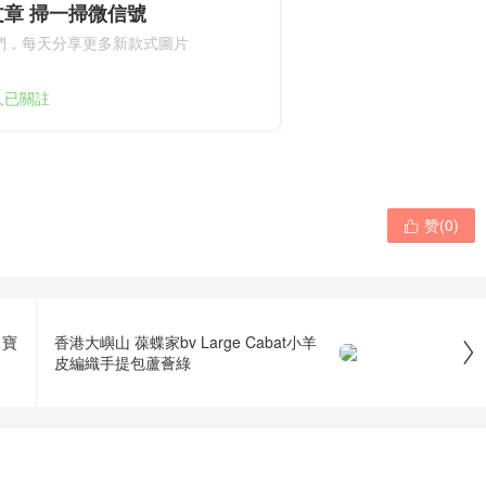
文章 掃一掃微信號
們，每天分享更多新款式圖片
2人已關註
赞(
0
)

t 寶
香港大嶼山 葆蝶家bv Large Cabat小羊

皮編織手提包蘆薈綠