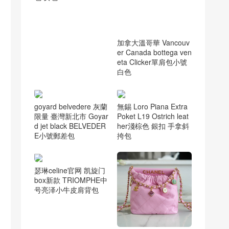
福建chanel香奈儿 202
1新款 小羊皮手提口盖
包 女包
加拿大溫哥華 Vancouv
er Canada bottega ven
eta Clicker單肩包小號
白色
goyard belvedere 灰蘭
無錫 Loro Piana Extra
限量 臺灣新北市 Goyar
Poket L19 Ostrich leat
d jet black BELVEDER
her淺棕色 銀扣 手拿斜
E小號郵差包
挎包
瑟琳celine官网 凯旋门
box新款 TRIOMPHE中
号亮泽小牛皮肩背包