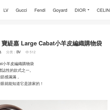
LV
Gucci
Fendi
Goyard
DIOR
CELI
bat 寶緹嘉 Large Cabat小羊皮編織購物袋
格
分类：
BV
512

 Cabat小羊皮編織購物袋
坊最為標誌性的款式之一。
細節感滿滿，
一眼就能知道它是誰家的！