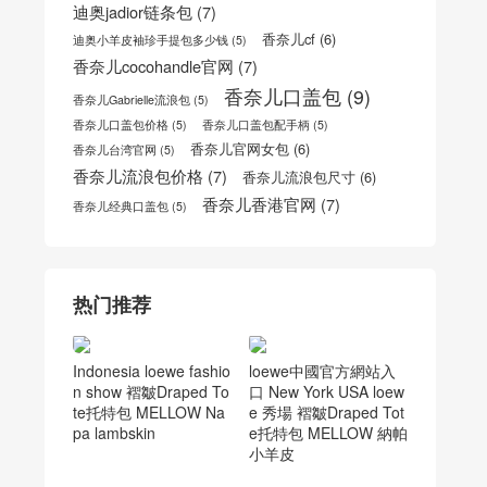
迪奥jadior链条包
(7)
香奈儿cf
(6)
迪奥小羊皮袖珍手提包多少钱
(5)
香奈儿cocohandle官网
(7)
香奈儿口盖包
(9)
香奈儿Gabrielle流浪包
(5)
香奈儿口盖包价格
(5)
香奈儿口盖包配手柄
(5)
香奈儿官网女包
(6)
香奈儿台湾官网
(5)
香奈儿流浪包价格
(7)
香奈儿流浪包尺寸
(6)
香奈儿香港官网
(7)
香奈儿经典口盖包
(5)
热门推荐
Indonesia loewe fashio
loewe中國官方網站入
n show 褶皺Draped To
口 New York USA loew
te托特包 MELLOW Na
e 秀場 褶皺Draped Tot
pa lambskin
e托特包 MELLOW 納帕
小羊皮