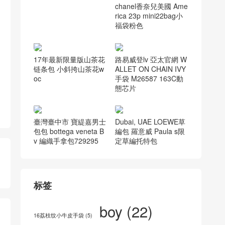
chanel香奈兒美國 Ame
rica 23p mini22bag小
福袋粉色
17年最新限量版山茶花
路易威登lv 亞太官網 W
链条包 小斜挎山茶花w
ALLET ON CHAIN IVY
oc
手袋 M26587 163C動
態芯片
臺灣臺中市 寶緹嘉男士
Dubai, UAE LOEWE草
包包 bottega veneta B
編包 羅意威 Paula s限
v 編織手拿包729295
定草編托特包
标签
boy
(22)
16荔枝纹小牛皮手袋
(5)