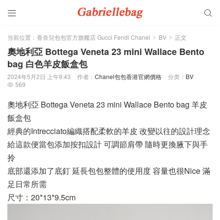


当前位置：
香奈兒包包官方旗艦店 Gucci Fendi Chanel
BV
正文
>
>
奧地利亞 Bottega Veneta 23 mini Wallace Bento
bag 白色羊皮飯盒包
2024年5月2日 上午9:43
作者：
Chanel包包香港官網價格
分类：
BV
569

奧地利亞 Bottega Veneta 23 mini Wallace Bento bag 羊皮
飯盒包
經典的Intrecciato編織搭配柔軟的羊皮 改變以往的設計理念
給這款便當包添加按扣設計 可調節肩帶 隨時更換腋下與手
拎
底部還添加了底釘 延長包包整體的使用度 容量也很Nice 滿
足日常所需
尺寸：20*13*9.5cm