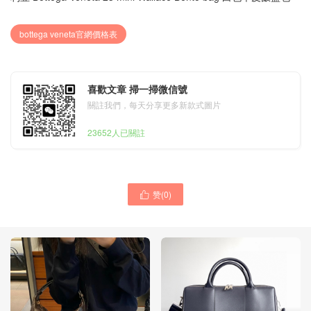
bottega veneta官網價格表
喜歡文章 掃一掃微信號
關註我們，每天分享更多新款式圖片
23652人已關註
赞(
0
)
