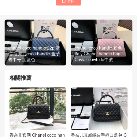
赞(
2
)

chanel coco handle 22p 浙
chanel coco handle 粉色
江 香奈儿coco handle 鱼子
Italy Chanel handle bag
酱中号 宝蓝色
Caviar cowhide中號
相關推薦
香奈儿官网 Chanel coco han
香奈儿真蜥蜴皮手柄口盖包 C