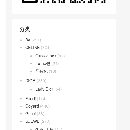
分类
BV
(291)
CELINE
(334)
Classic box
(42)
frame包
(24)
马鞍包
(19)
DIOR
(280)
Lady Dior
(54)
Fendi
(114)
Goyard
(446)
Gucci
(33)
LOEWE
(273)
Gate 手袋
(24)