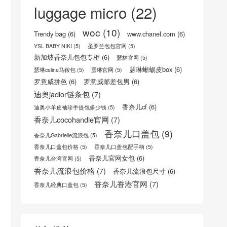
Chanel Coco Handle Bag
(12)
Coco Handle Bag
(6)
dior30蒙田
(6)
dior台湾官网
(6)
lady dior袖珍手提包
(5)
Leboy
(14)
luggage micro
(22)
woc
(10)
Trendy bag
(6)
www.chanel.com
(6)
YSL BABY NIKI
(5)
圣罗兰包包官网
(5)
新加坡香奈儿包包专柜
(6)
瑟林官网
(5)
瑟琳蜥蜴皮box
(6)
瑟琳celine马鞍包
(5)
瑟琳官网
(5)
罗意威拼色
(6)
罗意威邮差包男
(6)
迪奥jadior链条包
(7)
香奈儿cf
(6)
迪奥小羊皮袖珍手提包多少钱
(5)
香奈儿cocohandle官网
(7)
香奈儿口盖包
(9)
香奈儿Gabrielle流浪包
(5)
香奈儿口盖包价格
(5)
香奈儿口盖包配手柄
(5)
香奈儿官网女包
(6)
香奈儿台湾官网
(5)