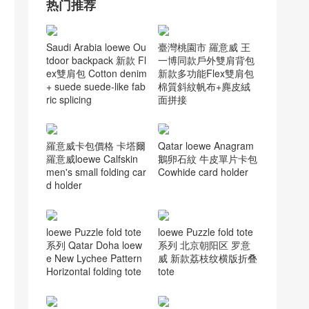
香奈儿流浪包价格
(7)
香奈儿流浪包尺寸
(6)
香奈儿香港官网
(7)
香奈儿经典口盖包
(5)
热门推荐
Saudi Arabia loewe Ou
臺灣桃園市 羅意威 王
tdoor backpack 新款 Fl
一博同款戶外雙肩背包
ex雙肩包 Cotton denim
新款多功能Flex雙肩包
+ suede suede-like fab
棉質斜紋帆布+麂皮絨
ric splicing
面拼接
羅意威卡包價格 卡塔爾
Qatar loewe Anagram
羅意威loewe Calfskin
鵝卵石紋 牛皮單片卡包
men's small folding car
Cowhide card holder
d holder