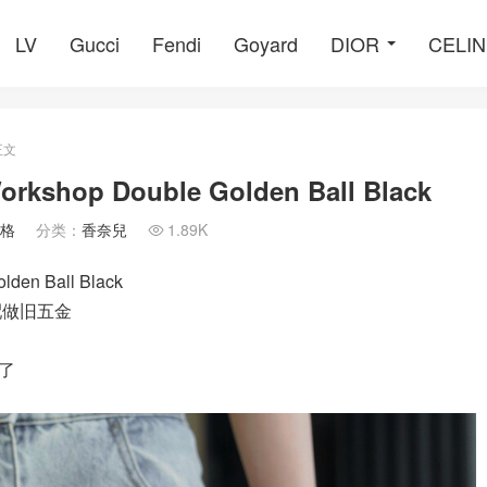
LV
Gucci
Fendi
Goyard
DIOR
CELI
正文
orkshop Double Golden Ball Black
價格
分类：
香奈兒
1.89K

lden Ball Black
配做旧五金
了