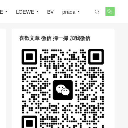
NE
LOEWE
BV
prada


喜歡文章 微信 掃一掃 加我微信