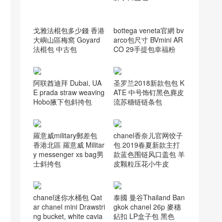
戈雅法棍包多少錢 香港
bottega veneta官網 bv
大嶼山區梅窩 Goyard
arco包尺寸 BVmini AR
法棍包 中古包
CO 29手提包幸福粉
阿联酋迪拜 Dubai, UA
圣罗兰2018新款包包 K
E prada straw weaving
ATE 中号饰钉黑色麂皮
Hobo腋下包斜挎包
流苏穗链链条包
羅意威military郵差包
chanel香奈儿官网饺子
香港北區 羅意威 Militar
包 2019春夏新款主打
y messenger xs bag男
款蓝色围链风口盖包 羊