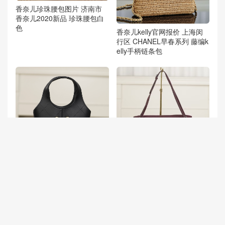
香奈儿珍珠腰包图片 济南市
香奈儿2020新品 珍珠腰包白
色
香奈儿kelly官网报价 上海闵
行区 CHANEL早春系列 藤编k
elly手柄链条包
澳大利亞布裏斯班 Chanel 26
Chanel maxi flap California U
s系列 菜籃子hobo小號黑金 C
SA Chanel GD同款 Classic Fl
lassic diamond pattern cowhi
ap 大號口蓋包 酒紅色
de