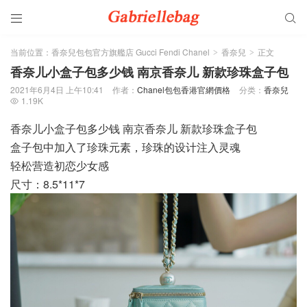


当前位置：
香奈兒包包官方旗艦店 Gucci Fendi Chanel
香奈兒
正文
>
>
香奈儿小盒子包多少钱 南京香奈儿 新款珍珠盒子包
2021年6月4日 上午10:41
作者：
Chanel包包香港官網價格
分类：
香奈兒
1.19K

香奈儿小盒子包多少钱 南京香奈儿 新款珍珠盒子包
盒子包中加入了珍珠元素，珍珠的设计注入灵魂
轻松营造初恋少女感
尺寸：8.5*11*7