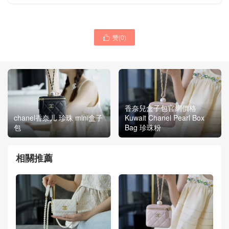
赞(
0
)

香奈兒盒子包官網價格
chanel香奈儿 珍珠 mini盒子
Kuwait Chanel Pearl Box
包
Bag 珍珠粉
相關推薦