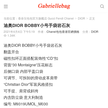


当前位置：
香奈兒包包官方旗艦店 Gucci Fendi Chanel
DIOR
正文
>
>
迪奥DIOR BOBBY小号手袋岩石灰
2021年4月4日 下午5:19
作者：
Chanel包包香港官網價格
分类：
DIOR
1.34K

迪奥DIOR BOBBY小号手袋岩石灰
翻盖开合
磁性扣环正面搭配装饰性“CD”扣
背面“30 Montaigne”压花标志
后侧口袋 内部平盖口袋
可调节、可拆卸的滑动皮革肩带
“Christian Dior”军装风格搭扣
可手提、肩背或斜挎
内含防尘袋 意大利制造
编号: M9319UMOL_M030