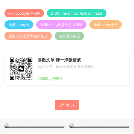
dior bobby值得买吗
DIOR The United Arab Emirates
迪奥bobby包
迪奥bobby包肩带怎么调节
迪奥bobby小号
迪奥北京国贸商城旗舰店
迪奥香港南區
喜歡文章 掃一掃微信號
關註我們，每天分享更多新款式圖片
23652人已關註
赞(
0
)

迪奥官网 中号 DIOR
BOBBY 手袋
迪奥官网 BOBBY中号焦糖