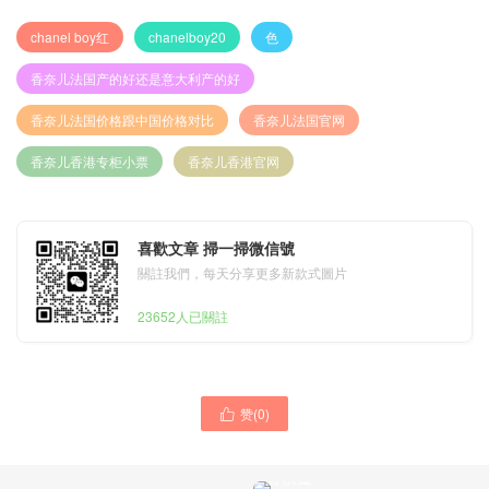
chanel boy红
chanelboy20
色
香奈儿法国产的好还是意大利产的好
香奈儿法国价格跟中国价格对比
香奈儿法国官网
香奈儿香港专柜小票
香奈儿香港官网
喜歡文章 掃一掃微信號
關註我們，每天分享更多新款式圖片
23652人已關註
赞(
0
)

香奈儿武汉专柜在哪 香奈儿
Classic Flap 大Mini 细球纹
香槟金