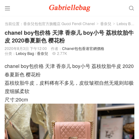


当前位置：
香奈兒包包官方旗艦店 Gucci Fendi Chanel
香奈兒
Leboy Bag
>
>
>
chanel boy包价格 天津 香奈儿 boy小号 荔枝纹胎牛
皮 2020春夏新色 樱花粉
2020年8月3日 下午12:00
作者：
Chanel包包香港官網價格
分类：
Leboy Bag
/
香奈兒
2.77K

chanel boy包价格 天津 香奈儿 boy小号 荔枝纹胎牛皮 2020
春夏新色 樱花粉
荔枝纹胎牛皮，皮料稀有不多见，皮纹皱褶自然无规则却极
度细腻柔软
尺寸:20cm