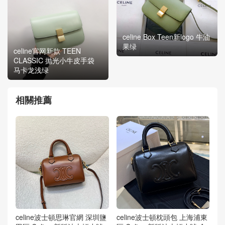
celine Box Teen新logo 牛油
果绿
celine官网新款 TEEN
CLASSIC 抛光小牛皮手袋
马卡龙浅绿
相關推薦
celine波士頓思琳官網 深圳鹽
celine波士頓枕頭包 上海浦東