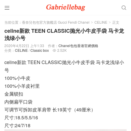


当前位置：
香奈兒包包官方旗艦店 Gucci Fendi Chanel
CELINE
正文
>
>
celine新款 TEEN CLASSIC抛光小牛皮手袋 马卡龙
浅绿小号
2020年4月22日 上午1:33
作者：
Chanel包包香港官網價格
分类：
CELINE
/
Classic box
2.52K

celine新款 TEEN CLASSIC抛光小牛皮手袋 马卡龙浅绿小
号
100%小牛皮
100%小羊皮衬里
金属锁扣
内侧扁平口袋
可调节可拆卸皮革肩带 长19英寸（49厘米）
尺寸:18.5/5.5/16
尺寸:24/7/18