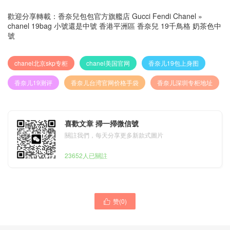
歡迎分享轉載：
香奈兒包包官方旗艦店 Gucci Fendi Chanel
»
chanel 19bag 小號還是中號 香港平洲區 香奈兒 19千鳥格 奶茶色中
號
chanel北京skp专柜
chanel美国官网
香奈儿19包上身图
香奈儿19测评
香奈儿台湾官网价格手袋
香奈儿深圳专柜地址
喜歡文章 掃一掃微信號
關註我們，每天分享更多新款式圖片
23652人已關註
赞(
0
)

chanel香奈儿 19系列千鸟格
chanel 香奈儿官网 19bag千