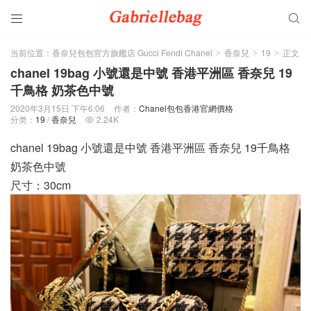


当前位置：
香奈兒包包官方旗艦店 Gucci Fendi Chanel
香奈兒
19
正文
>
>
>
chanel 19bag 小號還是中號 香港平洲區 香奈兒 19
千鳥格 奶茶色中號
2020年3月15日 下午6:06
作者：
Chanel包包香港官網價格
分类：
19
/
香奈兒
2.24K

chanel 19bag 小號還是中號 香港平洲區 香奈兒 19千鳥格
奶茶色中號
尺寸：30cm