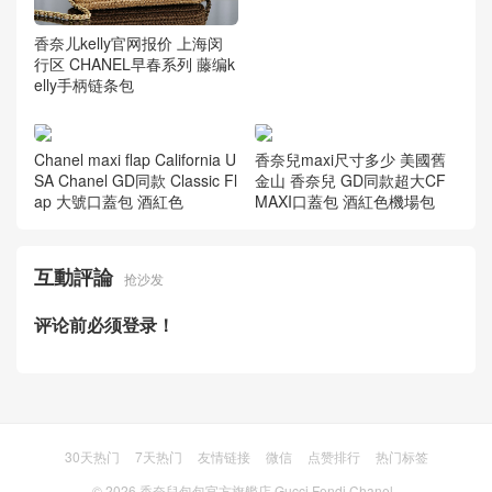
香奈儿kelly官网报价 上海闵
行区 CHANEL早春系列 藤编k
elly手柄链条包
Chanel maxi flap California U
香奈兒maxi尺寸多少 美國舊
SA Chanel GD同款 Classic Fl
金山 香奈兒 GD同款超大CF
ap 大號口蓋包 酒紅色
MAXI口蓋包 酒紅色機場包
互動評論
抢沙发
评论前必须登录！
30天热门
7天热门
友情链接
微信
点赞排行
热门标签
© 2026
香奈兒包包官方旗艦店 Gucci Fendi Chanel