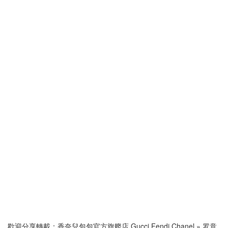
歡迎分享轉載：
香奈兒包包官方旗艦店 Gucci Fendi Chanel
»
罗意