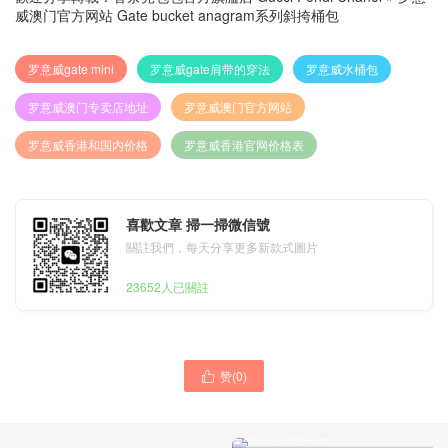
威澳门官方网站 Gate bucket anagram系列斜挎桶包
罗意威gate mini
罗意威gate肩带的穿法
罗意威水桶包
罗意威澳门专卖店地址
罗意威澳门官方网站
罗意威香港和国内价格
罗意威香港官网价格表
喜歡文章 掃一掃微信號
關註我們，每天分享更多新款式圖片
23652人已關註
赞(
0
)

罗意威 Elephant rugby 彩色
斑马小象挂饰