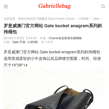


当前位置：
香奈兒包包官方旗艦店 Gucci Fendi Chanel
LOEWE
Gate 手袋
>
>
>
罗意威澳门官方网站 Gate bucket anagram系列斜
挎桶包
2019年10月9日 下午4:20
作者：
Chanel包包香港官網價格
分类：
Gate 手袋
/
LOEWE
1.97K

罗意威澳门官方网站 Gate bucket anagram系列斜挎桶包
选用质感柔软的小牛皮饰以其品牌镂空图案，时尚、轻便
尺寸19*28*14