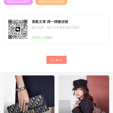
迪奥oblique系列
迪奥oblique蓝色包
喜歡文章 掃一掃微信號
關註我們，每天分享更多新款式圖片
23652人已關註
赞(
0
)
