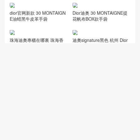
迪奥男款腰包2019年新款 SA
DDLE DIOR OBLIQUE黑色手
袋
dior官网新款 30 MONTAIGN
E油蜡黑牛皮革手袋
Dior迪奥 30 MONTAIGNE提
花帆布BOX款手袋
珠海迪奧專櫃在哪裏 珠海香
迪奧signature黑色 杭州 Dior
洲區拱北 Dior Signature 小水
Signature 小水桶黑色牛皮
桶老花