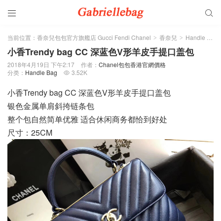


当前位置：
香奈兒包包官方旗艦店 Gucci Fendi Chanel
香奈兒
Handle Bag
>
>
小香Trendy bag CC 深蓝色V形羊皮手提口盖包
2018年4月19日 下午2:17
作者：
Chanel包包香港官網價格
分类：
Handle Bag
3.52K

小香Trendy bag CC 深蓝色V形羊皮手提口盖包
银色金属单肩斜挎链条包
整个包自然简单优雅 适合休闲商务都恰到好处
尺寸：25CM