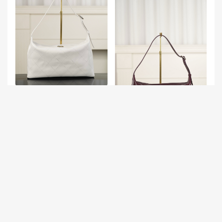
chanel 腋下包 翻蓋 Republic
of Korea Chanel 26P系列 白
色 大號Hobo 腋下包
香奈兒腋下包最火三個款式
意大利 Italy Chanel 26P系列
Hobo腋下包 酒紅色大號
互動評論
抢沙发
评论前必须登录！