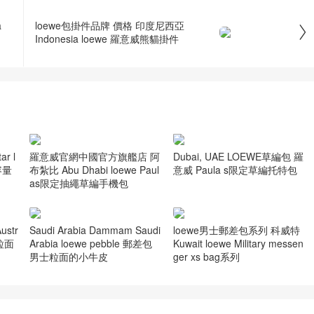
a
loewe包掛件品牌 價格 印度尼西亞

Indonesia loewe 羅意威熊貓掛件
r l
羅意威官網中國官方旗艦店 阿
Dubai, UAE LOEWE草編包 羅
容量
布紮比 Abu Dhabi loewe Paul
意威 Paula s限定草編托特包
as限定抽繩草編手機包
str
Saudi Arabia Dammam Saudi
loewe男士郵差包系列 科威特
包粒面
Arabia loewe pebble 郵差包
Kuwait loewe Military messen
男士粒面的小牛皮
ger xs bag系列