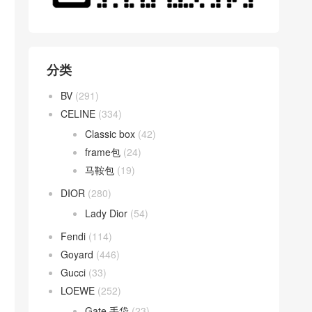
分类
BV
(291)
CELINE
(334)
Classic box
(42)
frame包
(24)
马鞍包
(19)
DIOR
(280)
Lady Dior
(54)
Fendi
(114)
Goyard
(446)
Gucci
(33)
LOEWE
(252)
Gate 手袋
(23)