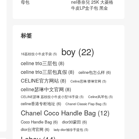
香奈儿2.55官网报价 红
色小号号复刻版2.55 ha
ndbag口盖包复古小牛
皮银扣
武汉武昌区 香奈儿cha
香奈兒lp盒子包官網價
nel 2021新款手机包 子
格 香港觀塘區觀塘 Cha
母包
nel香奈兒 25K 大菱格
牛皮LP盒子包 黑金
标签
boy
(22)
16荔枝纹小牛皮手袋
(5)
celine trio三层包
(8)
celine trio三层包真假
(8)
celine包怎么样
(6)