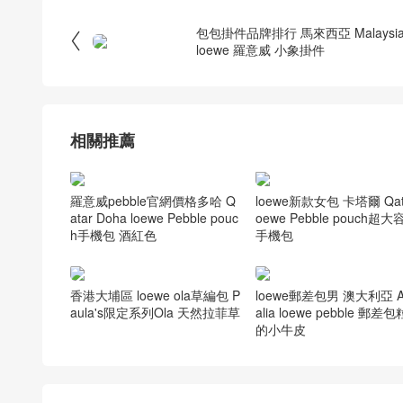
包包掛件品牌排行 馬來西亞 Malaysi

loewe 羅意威 小象掛件
相關推薦
羅意威pebble官網價格多哈 Q
loewe新款女包 卡塔爾 Qata
atar Doha loewe Pebble pouc
oewe Pebble pouch超大
h手機包 酒紅色
手機包
香港大埔區 loewe ola草編包 P
loewe郵差包男 澳大利亞 Au
aula's限定系列Ola 天然拉菲草
alia loewe pebble 郵差
的小牛皮