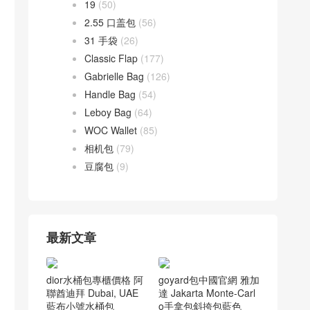
19
(50)
2.55 口盖包
(56)
31 手袋
(26)
Classic Flap
(177)
Gabrielle Bag
(126)
Handle Bag
(54)
Leboy Bag
(64)
WOC Wallet
(85)
相机包
(79)
豆腐包
(9)
最新文章
dior水桶包專櫃價格 阿
goyard包中國官網 雅加
聯酋迪拜 Dubai, UAE
達 Jakarta Monte-Carl
藍布小號水桶包
o手拿包斜挎包藍色