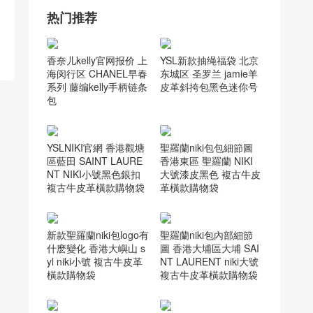
香奈儿cocohandle官网
(7)
香奈儿口盖包
(9)
香奈儿Gabrielle流浪包
(5)
香奈儿口盖包价格
(5)
香奈儿口盖包配手柄
(5)
香奈儿官网女包
(6)
香奈儿台湾官网
(5)
香奈儿流浪包价格
(7)
香奈儿流浪包尺寸
(6)
香奈儿香港官网
(7)
香奈儿经典口盖包
(5)
热门推荐
香奈儿kelly官网报价 上
YSL新款抽绳福袋 北京
海闵行区 CHANEL早春
东城区 圣罗兰 jamie羊
系列 藤编kelly手柄链条
皮革斜挎包黑色迷你号
包
YSLNIKI官網 香港觀塘
聖羅蘭niki包包細節圖
區藍田 SAINT LAURE
香港東區 聖羅蘭 NIKI