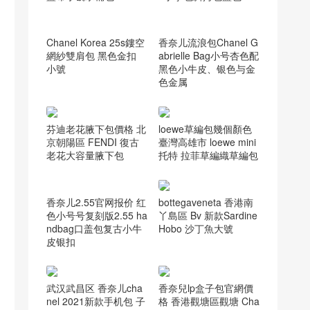
香奈儿流浪包Chanel G
abrielle Bag小号杏色配
Chanel Korea 25s鏤空
黑色小牛皮、银色与金
網紗雙肩包 黑色金扣
色金属
小號
芬迪老花腋下包價格 北
loewe草編包幾個顏色
京朝陽區 FENDI 復古
臺灣高雄市 loewe mini
老花大容量腋下包
托特 拉菲草編織草編包
bottegaveneta 香港南
丫島區 Bv 新款Sardine
Hobo 沙丁魚大號