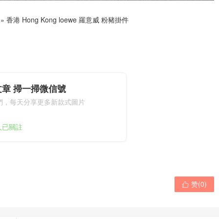
»
香港 Hong Kong loewe 羅意威 粉豬掛件
文章 掃一掃微信號
們，每天分享更多新款式圖片
2人已關註
赞(
0
)
