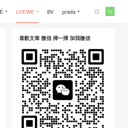
NE
LOEWE
BV
prada


喜歡文章 微信 掃一掃 加我微信