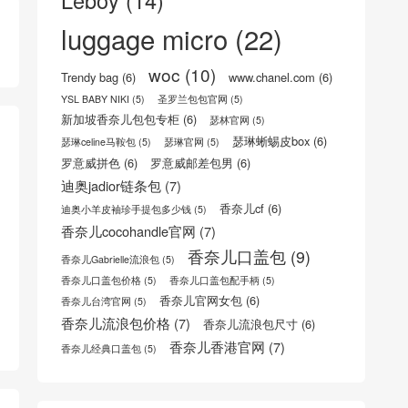
CELINE官方网站
(8)
Celine思琳/赛琳官网
(5)
celine瑟琳中文官网
(8)
CELINE瑟琳 荔枝纹小牛皮小型16手袋
(5)
Celine风琴包
(5)
celine香港专柜地址
(6)
Chanel Classic Flap Bag
(5)
Chanel Coco Handle Bag
(12)
Coco Handle Bag
(6)
dior30蒙田
(6)
dior台湾官网
(6)
lady dior袖珍手提包
(5)
Leboy
(14)
luggage micro
(22)
woc
(10)
Trendy bag
(6)
www.chanel.com
(6)
YSL BABY NIKI
(5)
圣罗兰包包官网
(5)
新加坡香奈儿包包专柜
(6)
瑟林官网
(5)
瑟琳蜥蜴皮box
(6)
瑟琳celine马鞍包
(5)
瑟琳官网
(5)
罗意威拼色
(6)
罗意威邮差包男
(6)
迪奥jadior链条包
(7)
香奈儿cf
(6)
迪奥小羊皮袖珍手提包多少钱
(5)