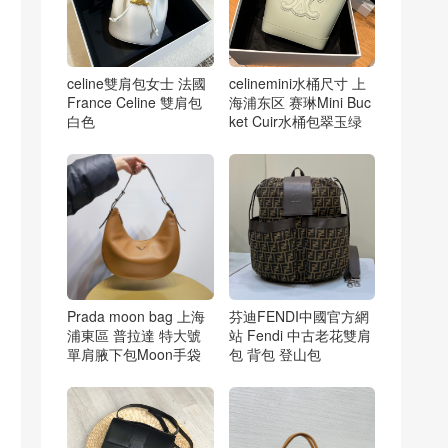
celine雙肩包女士 法國
celinemini水桶尺寸 上
France Celine 雙肩包
海浦东区 赛琳Mini Buc
白色
ket Cuir水桶包翠玉绿
Prada moon bag 上海
芬迪FENDI中國官方網
浦東區 普拉達 特大號
站 Fendi 中古老花雙肩
單肩腋下包Moon手袋
包 背包 登山包