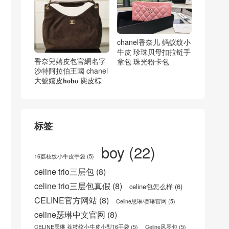
chanel香奈儿 蚂蚁纹小
牛皮 珍珠贝母扣拉链手
香奈兒嬉皮包官網名字
拿包 珠光粉卡包
沙特阿拉伯王國 chanel
大號嬉皮𝐡𝐨𝐛𝐨 麂皮棕
标签
boy
(22)
16荔枝纹小牛皮手袋
(5)
celine trio三层包
(8)
celine trio三层包真假
(8)
celine包怎么样
(6)
CELINE官方网站
(8)
Celine思琳/赛琳官网
(5)
celine瑟琳中文官网
(8)
CELINE瑟琳 荔枝纹小牛皮小型16手袋
(5)
Celine风琴包
(5)