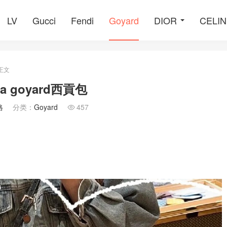
LV
Gucci
Fendi
Goyard
DIOR
CELI
正文
a goyard西貢包
格
分类：
Goyard
457
