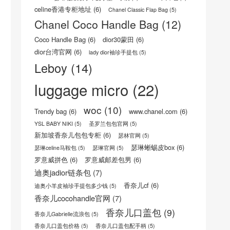
celine香港专柜地址
(6)
Chanel Classic Flap Bag
(5)
Chanel Coco Handle Bag
(12)
Coco Handle Bag
(6)
dior30蒙田
(6)
dior台湾官网
(6)
lady dior袖珍手提包
(5)
Leboy
(14)
luggage micro
(22)
woc
(10)
Trendy bag
(6)
www.chanel.com
(6)
YSL BABY NIKI
(5)
圣罗兰包包官网
(5)
新加坡香奈儿包包专柜
(6)
瑟林官网
(5)
瑟琳蜥蜴皮box
(6)
瑟琳celine马鞍包
(5)
瑟琳官网
(5)
罗意威拼色
(6)
罗意威邮差包男
(6)
迪奥jadior链条包
(7)
香奈儿cf
(6)
迪奥小羊皮袖珍手提包多少钱
(5)
香奈儿cocohandle官网
(7)
香奈儿口盖包
(9)
香奈儿Gabrielle流浪包
(5)
香奈儿口盖包价格
(5)
香奈儿口盖包配手柄
(5)