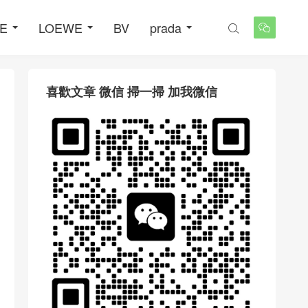
NE
LOEWE
BV
prada


喜歡文章 微信 掃一掃 加我微信