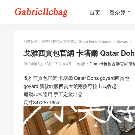
首页
香奈兒
当前位置：
香奈兒包包官方旗艦店 Gucci Fendi Chanel
Goyard
>
>
戈雅西貢包官網 卡塔爾 Qatar Doh
2024年3月13日 下午4:45
作者：
Chanel包包香港官網價
戈雅西貢包官網 卡塔爾 Qatar Doha goyard西貢包
goyard 新款軟版西貢大號兩側可拉出或收起
通勤非常適用 手工定製出品
尺寸34x25x16cm