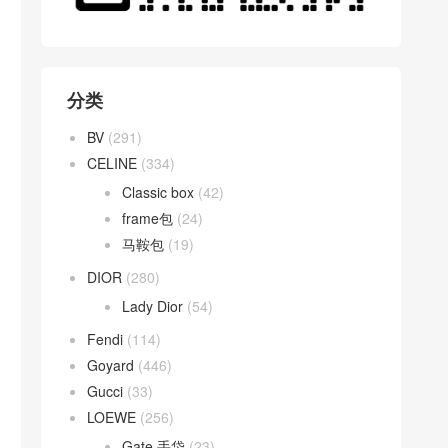
分类
BV
(291)
CELINE
(334)
Classic box
(42)
frame包
(24)
马鞍包
(19)
DIOR
(280)
Lady Dior
(54)
Fendi
(114)
Goyard
(446)
Gucci
(33)
LOEWE
(256)
Gate 手袋
(23)