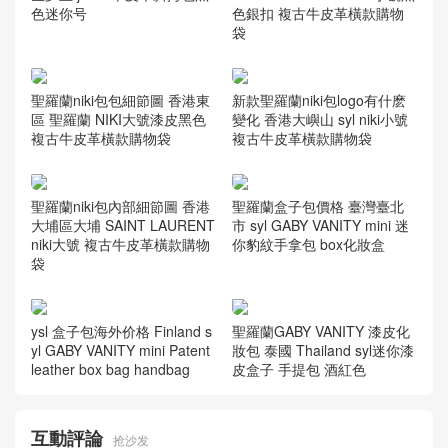
色迷你号
色銀扣 複古牛皮革橫款購物
袋
聖羅蘭niki包包細節圖 香港東
新款聖羅蘭niki包logo有什麽
區 聖羅蘭 NIKI大號漆皮黑色
變化 香港大嶼山 syl niki小號
複古牛皮革橫款購物袋
複古牛皮革橫款購物袋
聖羅蘭niki包內部細節圖 香港
聖羅蘭盒子包價格 臺灣臺北
大埔區大埔 SAINT LAURENT
市 syl GABY VANITY mini 迷
niki大號 複古牛皮革橫款購物
你豹紋手拿包 box化妝盒
袋
ysl 盒子包海外价格 Finland s
聖羅蘭GABY VANITY 漆皮化
yl GABY VANITY mini Patent
妝包 泰國 Thailand syl迷你漆
leather box bag handbag
皮盒子 手提包 酒紅色
互動評論
抢沙发