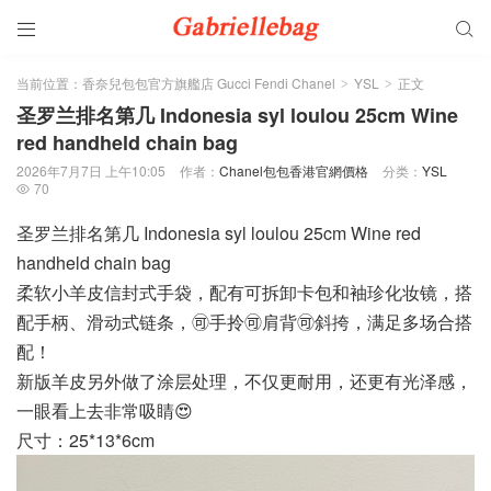


当前位置：
香奈兒包包官方旗艦店 Gucci Fendi Chanel
YSL
正文
>
>
圣罗兰排名第几 Indonesia syl loulou 25cm Wine
red handheld chain bag
2026年7月7日 上午10:05
作者：
Chanel包包香港官網價格
分类：
YSL
70

圣罗兰排名第几 Indonesia syl loulou 25cm Wine red
handheld chain bag
柔软小羊皮信封式手袋，配有可拆卸卡包和袖珍化妆镜，搭
配手柄、滑动式链条，🉑️手拎🉑️肩背🉑️斜挎，满足多场合搭
配！
新版羊皮另外做了涂层处理，不仅更耐用，还更有光泽感，
一眼看上去非常吸睛😍
尺寸：25*13*6cm