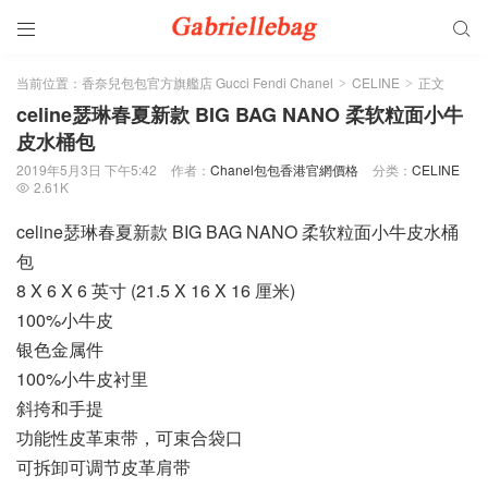


当前位置：
香奈兒包包官方旗艦店 Gucci Fendi Chanel
CELINE
正文
>
>
celine瑟琳春夏新款 BIG BAG NANO 柔软粒面小牛
皮水桶包
2019年5月3日 下午5:42
作者：
Chanel包包香港官網價格
分类：
CELINE
2.61K

celine瑟琳春夏新款 BIG BAG NANO 柔软粒面小牛皮水桶
包
8 X 6 X 6 英寸 (21.5 X 16 X 16 厘米)
100%小牛皮
银色金属件
100%小牛皮衬里
斜挎和手提
功能性皮革束带，可束合袋口
可拆卸可调节皮革肩带