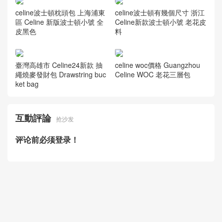
celine赛琳香港官网 BESACE
16 小号漆面小牛皮手袋
celine塞琳春夏新款 BIG BAG
BUCKET配长肩带光滑小牛皮
水桶包
瑟琳Celine水桶包真假 C CHA
celine波士頓思琳官網 深圳鹽
RM小号绗缝小牛皮裸色双肩
田區 Celine 新版波士頓小號
水桶包
celine波士頓有幾個尺寸 浙江
Celine新款波士頓小號 老花皮
料