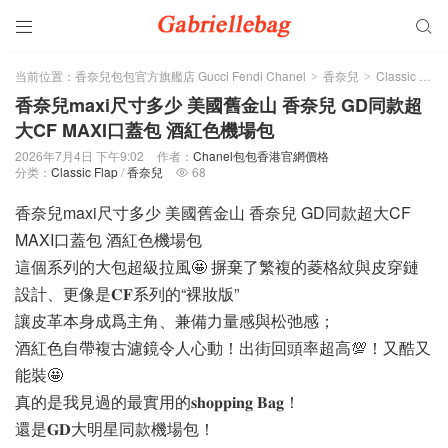


当前位置：
香奈兒包包官方旗艦店 Gucci Fendi Chanel
香奈兒
Classic Flap
>
>
香奈兒maxi尺寸多少 美國舊金山 香奈兒 GD同款超
大CF MAXI口蓋包 酒紅色機場包
2026年7月4日 下午9:02
作者：
Chanel包包香港官網價格
分类：
Classic Flap
/
香奈兒
68

香奈兒maxi尺寸多少 美國舊金山 香奈兒 GD同款超大CF
MAXI口蓋包 酒紅色機場包
這個系列的大包超級拉風🤩 摒棄了繁複的菱格紋與皮穿鏈
設計、更像是𝐂𝐅系列的“裸妝版”
讓皮革本身成爲主角、兼備力量感與松弛感；
酒紅色自帶複古濾鏡令人心動！出街回頭率超高💯！又酷又
能裝🤩
真的是我見過的最實用的𝐬𝐡𝐨𝐩𝐩𝐢𝐧𝐠 𝐁𝐚𝐠！
還是𝐆𝐃大明星同款機場包！