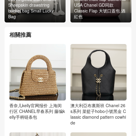
Sheepskin drawstring
USA Chanel GD同款
bucket bag Small Lucky
Classic Flap 大號口蓋包 酒
Bag
紅色
相關推薦
香奈儿kelly官网报价 上海闵
澳大利亞布裏斯班 Chanel 26
行区 CHANEL早春系列 藤编k
s系列 菜籃子hobo小號黑金 C
elly手柄链条包
lassic diamond pattern cowhi
de