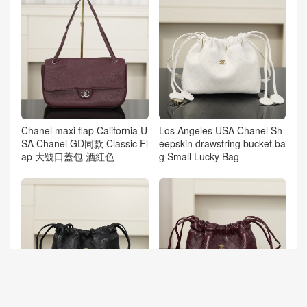
Chanel maxi flap California U
Los Angeles USA Chanel Sh
SA Chanel GD同款 Classic Fl
eepskin drawstring bucket ba
ap 大號口蓋包 酒紅色
g Small Lucky Bag