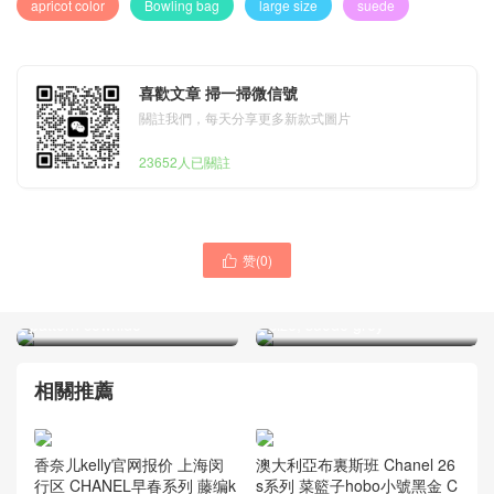
apricot color
Bowling bag
large size
suede
喜歡文章 掃一掃微信號
關註我們，每天分享更多新款式圖片
23652人已關註
Dubai, UAE Chanel Classic
赞(
0
)
香奈兒保齡球包麂皮絨 卡塔

Flap mini Clamshell bag,
爾 Qatar Doha CHANE
wine red, with lychee
26ss Bowling bag, large
pattern cowhide
size, suede grey
相關推薦
澳大利亞布裏斯班 Chanel 26
香奈儿kelly官网报价 上海闵
s系列 菜籃子hobo小號黑金 C
行区 CHANEL早春系列 藤编k