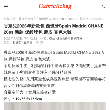


当前位置：
香奈兒包包官方旗艦店 Gucci Fendi Chanel
香奈兒
相机包
正
>
>
>
香奈兒2026年新款包 西班牙Spain Madrid CHANE
26ss 新款 保齡球包 麂皮 杏色大號
2026年7月3日 下午12:12
作者：
Chanel包包香港官網價格
分类：
相机包
/
香奈兒
58

香奈兒2026年新款包 西班牙Spain Madrid CHANE 26ss 新
款 保齡球包 麂皮 杏色大號
采用反絨牛皮，利落的線條中透著松弛感🤍搭配雙手提肩帶
既保留了複古隨性 又注入了幾分精致感
標志性的雙𝐂采用亮金色成爲視覺焦點 奢華感不言而喻🤩符
合女性對低調奢華的審美追求
容量空間大 ！實用主義者超愛
尺寸：𝟏𝟗𝐱𝟑𝟓.𝟓𝐱𝟏𝟐.𝟓𝐜𝐦