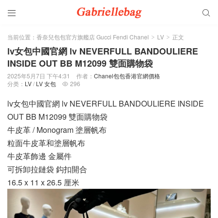


当前位置：
香奈兒包包官方旗艦店 Gucci Fendi Chanel
LV
正文
>
>
lv女包中國官網 lv NEVERFULL BANDOULIERE
INSIDE OUT BB M12099 雙面購物袋
2025年5月7日 下午4:31
作者：
Chanel包包香港官網價格
分类：
LV
/
LV 女包
296

lv女包中國官網 lv NEVERFULL BANDOULIERE INSIDE
OUT BB M12099 雙面購物袋
牛皮革 / Monogram 塗層帆布
粒面牛皮革和塗層帆布
牛皮革飾邊 金屬件
可拆卸拉鏈袋 鈎扣開合
16.5 x 11 x 26.5 厘米