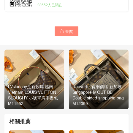
23652人已關註
赞(
0
)

LVslouchy是新款嗎 越南
lvneverfull官網價格 新加坡
Vietnam LOUIS VUITTON
Singapore lv OUT BB
SLOUCHY 小號單肩手提包
Double sided shopping bag
M11952
M12099
相關推薦