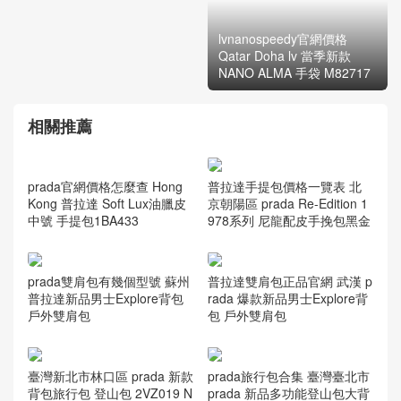
lvnanospeedy官網價格
Qatar Doha lv 當季新款
NANO ALMA 手袋 M82717
相關推薦
prada官網價格怎麼查 Hong
普拉達手提包價格一覽表 北
Kong 普拉達 Soft Lux油臘皮
京朝陽區 prada Re-Edition 1
中號 手提包1BA433
978系列 尼龍配皮手挽包黑金
prada雙肩包有幾個型號 蘇州
普拉達雙肩包正品官網 武漢 p
普拉達新品男士Explore背包
rada 爆款新品男士Explore背
戶外雙肩包
包 戶外雙肩包
臺灣新北市林口區 prada 新款
prada旅行包合集 臺灣臺北市
背包旅行包 登山包 2VZ019 N
prada 新品多功能登山包大背