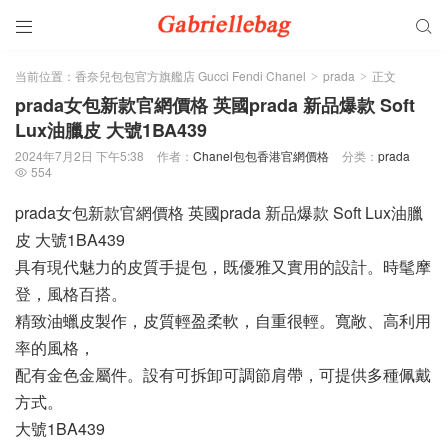


当前位置：
香奈兒包包官方旗艦店 Gucci Fendi Chanel
prada
正文
>
>
prada女包新款官網價格 英國prada 新品爆款 Soft
Lux油臘皮 大號1BA439
2024年7月2日 下午5:38
作者：
Chanel包包香港官網價格
分类：
prada
554

prada女包新款官網價格 英國prada 新品爆款 Soft Lux油臘
皮 大號1BA439
具有現代魅力的皮質手提包，既優雅又實用的設計。時髦摩
登，風格百搭。
精致油蠟皮製作，皮質輕盈柔軟，自重很輕。寬敞、高利用
率的風格，
配有金色金屬件。設有可拆卸可調節肩帶，可提供多種佩戴
方式。
大號1BA439