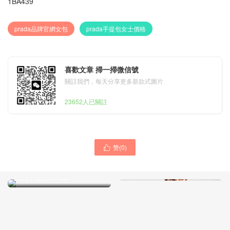
1BA439
prada品牌官網女包
prada手提包女士價格
喜歡文章 掃一掃微信號
關註我們，每天分享更多新款式圖片
23652人已關註
赞(
0
)

普拉達包包官網價格 Kuwait
prada 新品Soft Lux油臘皮
系列中號1BA433