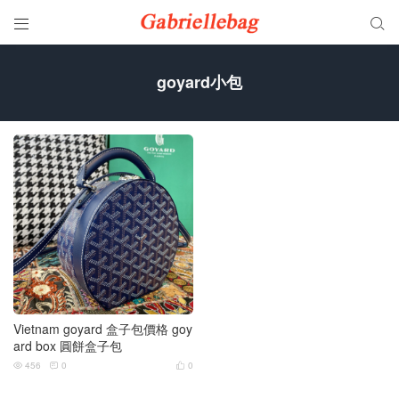


goyard小包
Vietnam goyard 盒子包價格 ​goy
ard box 圓餅盒子包
456
0
0


