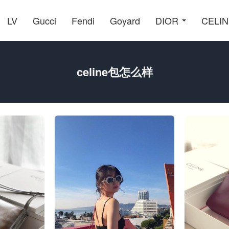
LV
Gucci
Fendi
Goyard
DIOR
CELI
celine包怎么样