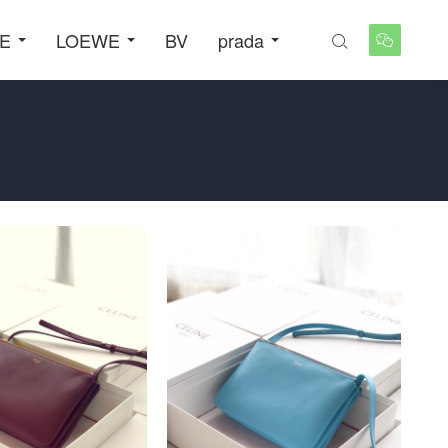
NE
LOEWE
BV
prada

