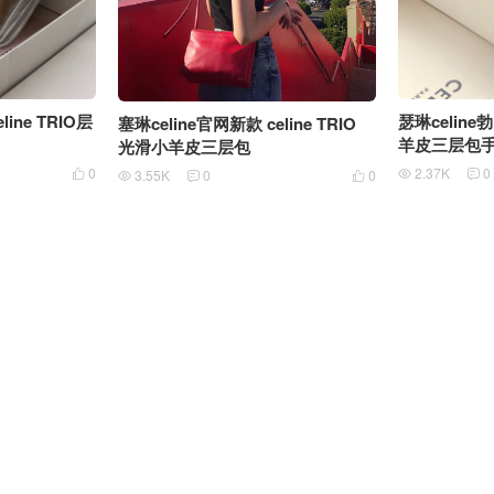
line TRIO层
瑟琳celine
塞琳celine官网新款 celine TRIO
羊皮三层包手袋1
光滑小羊皮三层包
0
2.37K
0
3.55K
0
0





