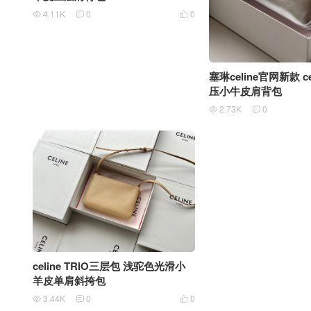
4.11K
0
0



塞琳celine官网新款 ce
压小牛皮肩背包
2.73K
0


celine TRIO三层包 浅驼色光滑小
羊皮单肩斜挎包
3.44K
0
0


