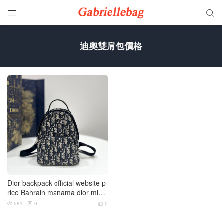


迪奧雙肩包價格
Dior backpack official website p
rice Bahrain manama dior mini
雙肩包
581
0
0


